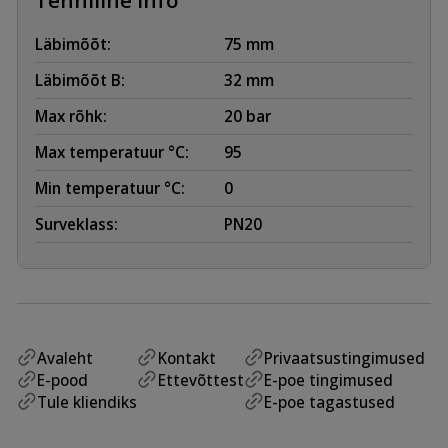
Läbimõõt:
75 mm
Läbimõõt B:
32 mm
Max rõhk:
20 bar
Max temperatuur °C:
95
Min temperatuur °C:
0
Surveklass:
PN20
Avaleht
Kontakt
Privaatsustingimused
E-pood
Ettevõttest
E-poe tingimused
Tule kliendiks
E-poe tagastused