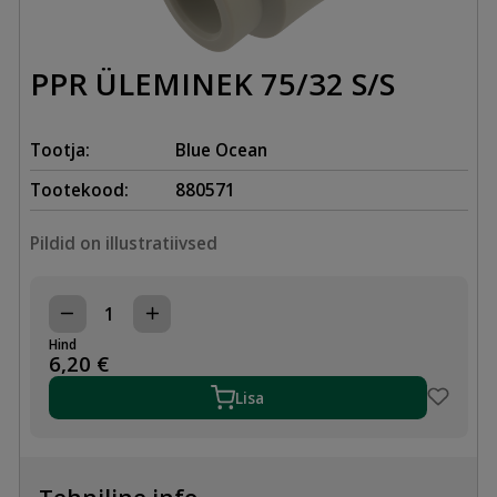
PPR ÜLEMINEK 75/32 S/S
Tootja:
Blue Ocean
Tootekood:
880571
Pildid on illustratiivsed
PPR
ÜLEMINEK
Hind
75/32
6,20
€
S/S
kogus
Lisa
Tehniline info