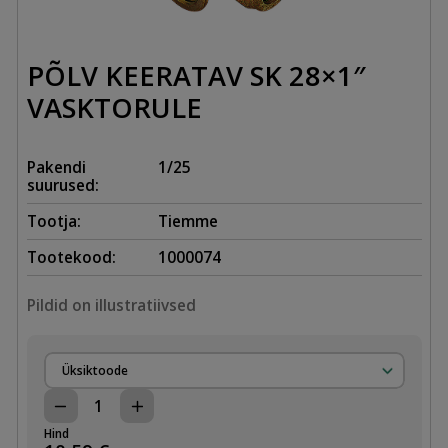
PÕLV KEERATAV SK 28×1″
VASKTORULE
Pakendi
1/25
suurused:
Tootja:
Tiemme
Tootekood:
1000074
Pildid on illustratiivsed
Üksiktoode
PÕLV
KEERATAV
Hind
SK