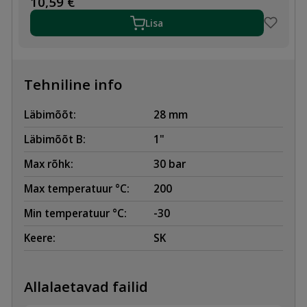
10,59
€
28x1"
VASKTORULE
Lisa
kogus
Tehniline info
Läbimõõt:
28 mm
Läbimõõt B:
1"
Max rõhk:
30 bar
Max temperatuur °C:
200
Min temperatuur °C:
-30
Keere:
SK
Allalaetavad failid