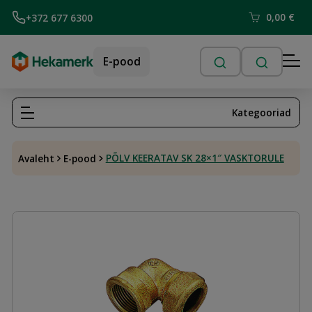
0,00
€
+372 677 6300
E-pood
Kategooriad
PÕLV KEERATAV SK 28×1″ VASKTORULE
Avaleht
E-pood