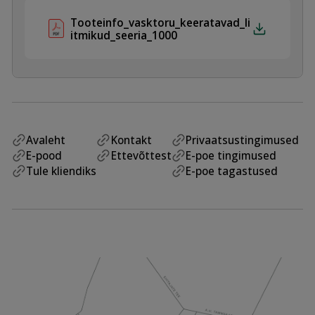
Tooteinfo_vasktoru_keeratavad_li
itmikud_seeria_1000
Avaleht
Kontakt
Privaatsustingimused
E-pood
Ettevõttest
E-poe tingimused
Tule kliendiks
E-poe tagastused