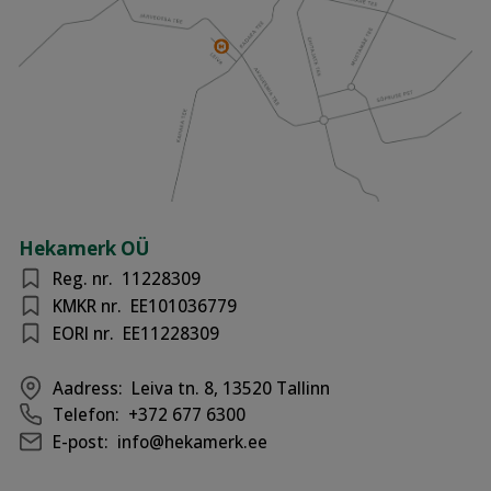
Hekamerk OÜ
Reg. nr.
11228309
KMKR nr.
EE101036779
EORI nr.
EE11228309
Aadress:
Leiva tn. 8, 13520 Tallinn
Telefon:
+372 677 6300
E-post:
info@hekamerk.ee