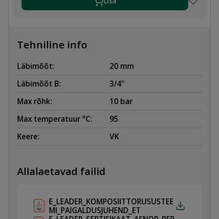
VK
Lisa
kogus
Tehniline info
Läbimõõt:
20 mm
Läbimõõt B:
3/4"
Max rõhk:
10 bar
Max temperatuur °C:
95
Keere:
VK
Allalaetavad failid
E_LEADER_KOMPOSIITTORUSUSTEE
MI_PAIGALDUSJUHEND_ET
E_LEADER_SERTIFIKAAT_AENOR_PER