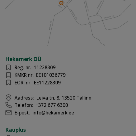
Hekamerk OÜ
Reg. nr.
11228309
KMKR nr.
EE101036779
EORI nr.
EE11228309
Aadress:
Leiva tn. 8, 13520 Tallinn
Telefon:
+372 677 6300
E-post:
info@hekamerk.ee
Kauplus