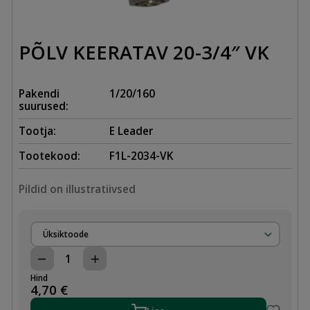
PÕLV KEERATAV 20-3/4″ VK
Pakendi
1/20/160
suurused:
Tootja:
E Leader
Tootekood:
F1L-2034-VK
Pildid on illustratiivsed
Üksiktoode
PÕLV
KEERATAV
Hind
20-
4,70
€
3/4"