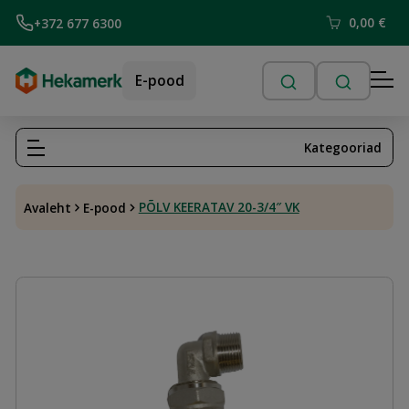
0,00
€
+372 677 6300
E-pood
Kategooriad
PÕLV KEERATAV 20-3/4″ VK
Avaleht
E-pood