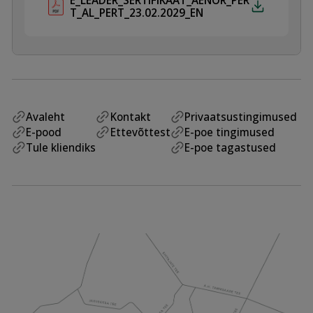
T_AL_PERT_23.02.2029_EN
Avaleht
Kontakt
Privaatsustingimused
E-pood
Ettevõttest
E-poe tingimused
Tule kliendiks
E-poe tagastused