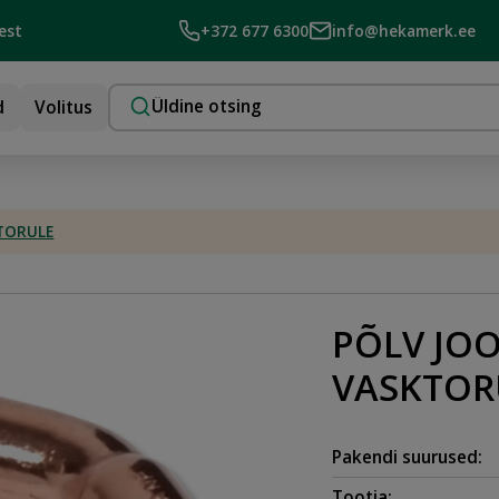
est
+372 677 6300
info@hekamerk.ee
d
Volitus
TORULE
PÕLV JO
VASKTOR
Pakendi suurused:
Tootja: