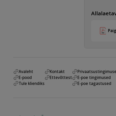
Allalaetav
Pai
Avaleht
Kontakt
Privaatsustingimus
E-pood
Ettevõttest
E-poe tingimused
Tule kliendiks
E-poe tagastused