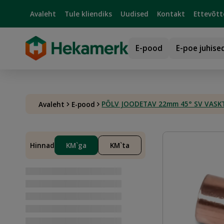
Avaleht
Tule kliendiks
Uudised
Kontakt
Ettevõtt
E-pood
E-poe juhise
PÕLV JOODETAV 22mm 45° SV VASK
Avaleht
E-pood
Hinnad
KM`ga
KM`ta