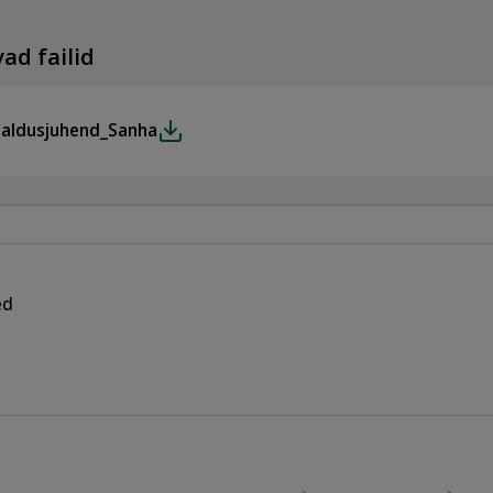
ad failid
galdusjuhend_Sanha
ed