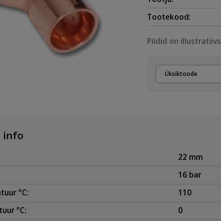
Tootekood:
Pildid on illustratiiv
Üksiktoode
 info
22 mm
16 bar
tuur °C:
110
uur °C:
0