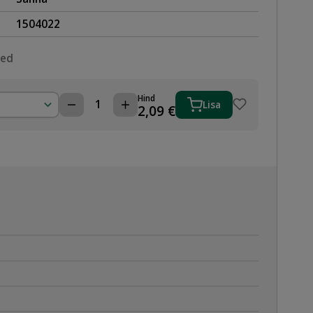
1504022
sed
Hind
Lisa
PÕLV
2,09
€
JOODETAV
22mm
45°
SV
VASKTORULE
kogus