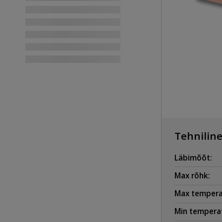
Tehniline
Läbimõõt:
Max rõhk:
Max tempera
Min temperat