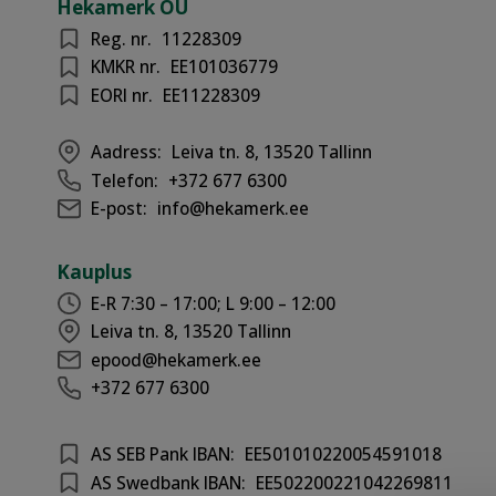
Hekamerk OÜ
Reg. nr.
11228309
KMKR nr.
EE101036779
EORI nr.
EE11228309
Aadress:
Leiva tn. 8, 13520 Tallinn
Telefon:
+372 677 6300
E-post:
info@hekamerk.ee
Kauplus
E-R 7:30 – 17:00; L 9:00 – 12:00
Leiva tn. 8, 13520 Tallinn
epood@hekamerk.ee
+372 677 6300
AS SEB Pank IBAN:
EE501010220054591018
AS Swedbank IBAN:
EE502200221042269811