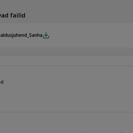
ad failid
galdusjuhend_Sanha
ed