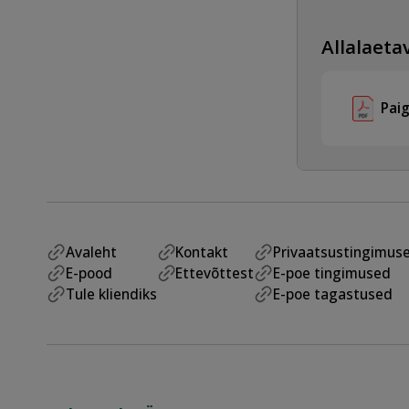
Allalaetav
Pai
Avaleht
Kontakt
Privaatsustingimus
E-pood
Ettevõttest
E-poe tingimused
Tule kliendiks
E-poe tagastused