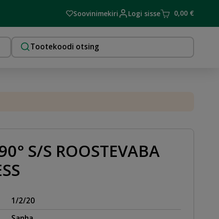
0,00
€
Soovinimekiri
Logi sisse
 90° S/S ROOSTEVABA
ESS
1/2/20
Sanha