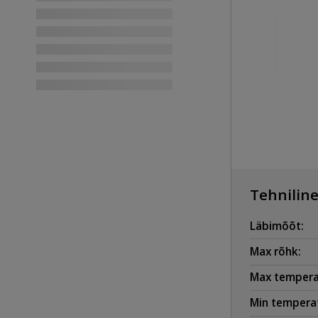
Tehniline
Läbimõõt:
Max rõhk:
Max tempera
Min temperat