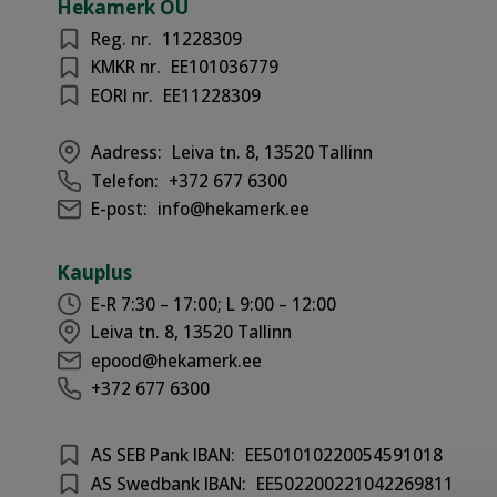
Hekamerk OÜ
Reg. nr.
11228309
KMKR nr.
EE101036779
EORI nr.
EE11228309
Aadress:
Leiva tn. 8, 13520 Tallinn
Telefon:
+372 677 6300
E-post:
info@hekamerk.ee
Kauplus
E-R 7:30 – 17:00; L 9:00 – 12:00
Leiva tn. 8, 13520 Tallinn
epood@hekamerk.ee
+372 677 6300
AS SEB Pank IBAN:
EE501010220054591018
AS Swedbank IBAN:
EE502200221042269811