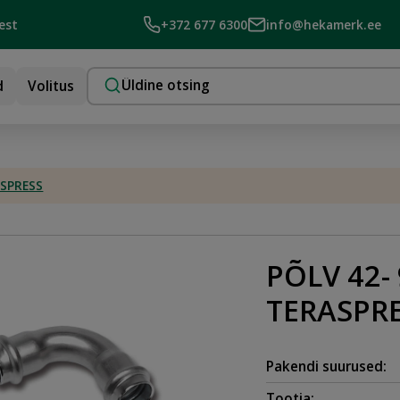
est
+372 677 6300
info@hekamerk.ee
d
Volitus
ASPRESS
PÕLV 42-
TERASPR
Pakendi suurused:
Tootja: