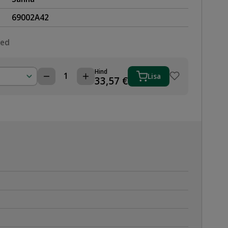
69002A42
sed
Hind
Lisa
PÕLV
33,57
€
42-
90°
S/S
ROOSTEVABA
TERASPRESS
kogus