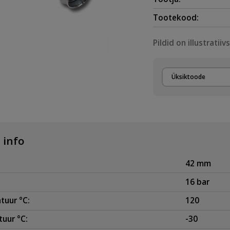
Tootekood:
Pildid on illustratiiv
Üksiktoode
 info
42 mm
16 bar
tuur °C:
120
uur °C:
-30