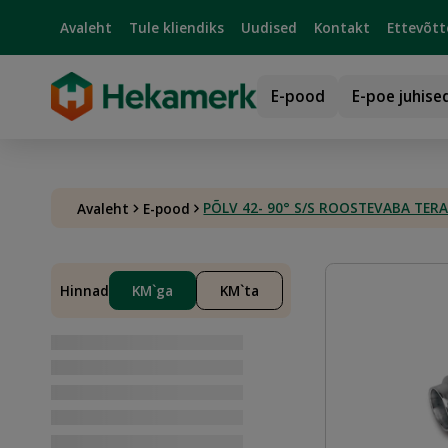
Avaleht
Tule kliendiks
Uudised
Kontakt
Ettevõtt
E-pood
E-poe juhise
PÕLV 42- 90° S/S ROOSTEVABA TER
Avaleht
E-pood
Hinnad
KM`ga
KM`ta