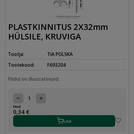
PLASTKINNITUS 2X32mm
HÜLSILE, KRUVIGA
Tootja:
TIA POLSKA
Tootekood:
F693204
Pildid on illustratiivsed
PLASTKINNITUS
2X32mm
Hind
HÜLSILE,
0,34
€
KRUVIGA
kogus
Lisa