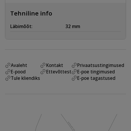
Tehniline info
Läbimõõt:
32 mm
Avaleht
Kontakt
Privaatsustingimused
E-pood
Ettevõttest
E-poe tingimused
Tule kliendiks
E-poe tagastused