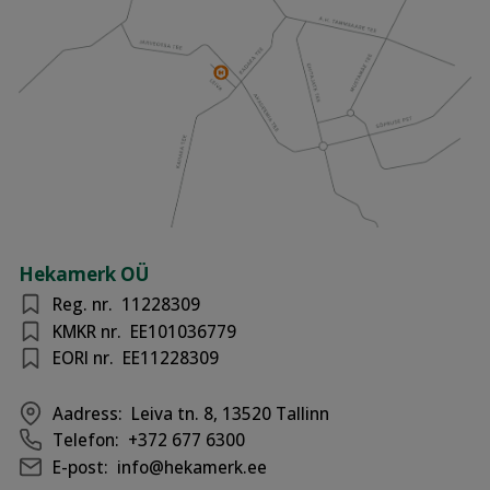
Hekamerk OÜ
Reg. nr.
11228309
KMKR nr.
EE101036779
EORI nr.
EE11228309
Aadress:
Leiva tn. 8, 13520 Tallinn
Telefon:
+372 677 6300
E-post:
info@hekamerk.ee