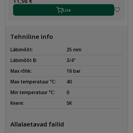
11,56
€
3/4"
SK
Lisa
PLAST
kogus
Tehniline info
Läbimõõt:
25 mm
Läbimõõt B:
3/4"
Max rõhk:
16 bar
Max temperatuur °C:
40
Min temperatuur °C:
0
Keere:
SK
Allalaetavad failid