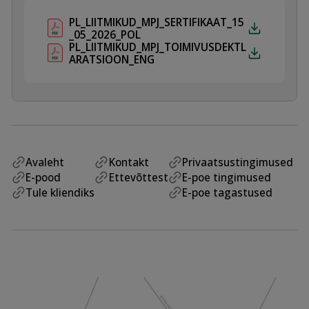
PL_LIITMIKUD_MPJ_SERTIFIKAAT_15
_05_2026_POL
PL_LIITMIKUD_MPJ_TOIMIVUSDEKTL
ARATSIOON_ENG
Avaleht
Kontakt
Privaatsustingimused
E-pood
Ettevõttest
E-poe tingimused
Tule kliendiks
E-poe tagastused