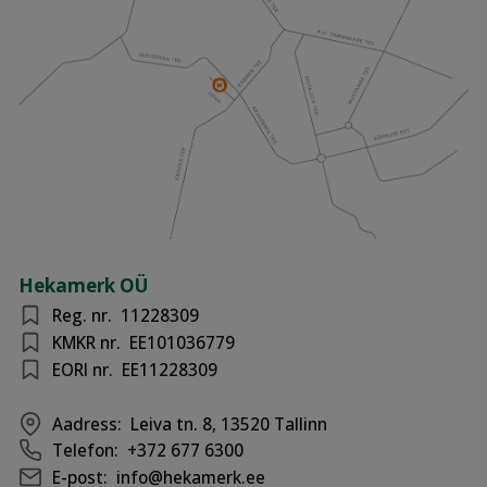
Hekamerk OÜ
Reg. nr.
11228309
KMKR nr.
EE101036779
EORI nr.
EE11228309
Aadress:
Leiva tn. 8, 13520 Tallinn
Telefon:
+372 677 6300
E-post:
info@hekamerk.ee