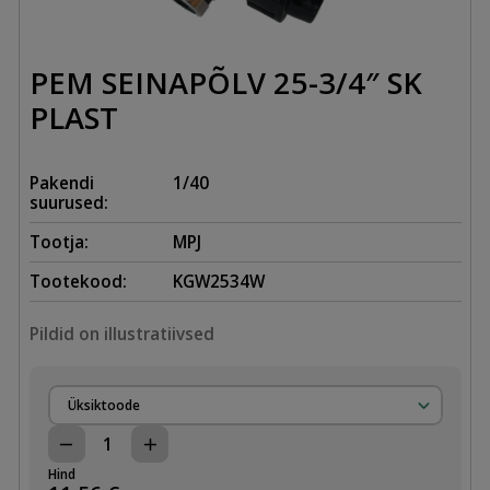
PEM SEINAPÕLV 25-3/4″ SK
PLAST
Pakendi
1/40
suurused:
Tootja:
MPJ
Tootekood:
KGW2534W
Pildid on illustratiivsed
Üksiktoode
PEM
SEINAPÕLV
Hind
25-