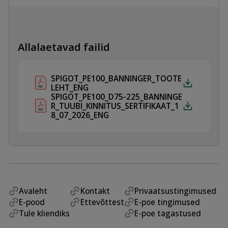
kogus
Allalaetavad failid
SPIGOT_PE100_BANNINGER_TOOTE
LEHT_ENG
SPIGOT_PE100_D75-225_BANNINGE
R_TUUBI_KINNITUS_SERTIFIKAAT_1
8_07_2026_ENG
Avaleht
Kontakt
Privaatsustingimused
E-pood
Ettevõttest
E-poe tingimused
Tule kliendiks
E-poe tagastused