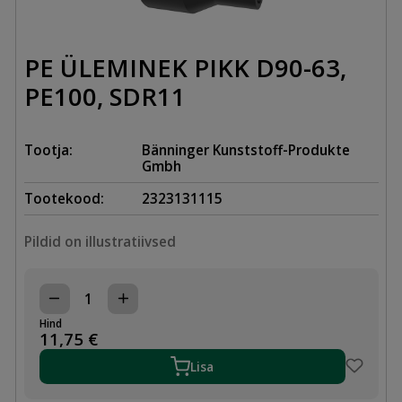
PE ÜLEMINEK PIKK D90-63,
PE100, SDR11
Tootja:
Bänninger Kunststoff-Produkte
Gmbh
Tootekood:
2323131115
Pildid on illustratiivsed
PE
ÜLEMINEK
Hind
PIKK
11,75
€
D90-
63,
Lisa
PE100,
SDR11