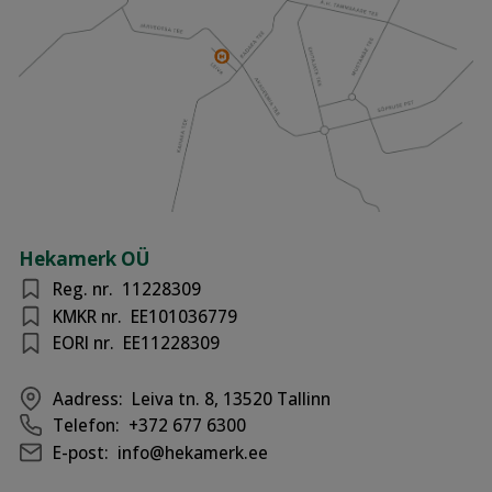
Hekamerk OÜ
Reg. nr.
11228309
KMKR nr.
EE101036779
EORI nr.
EE11228309
Aadress:
Leiva tn. 8, 13520 Tallinn
Telefon:
+372 677 6300
E-post:
info@hekamerk.ee