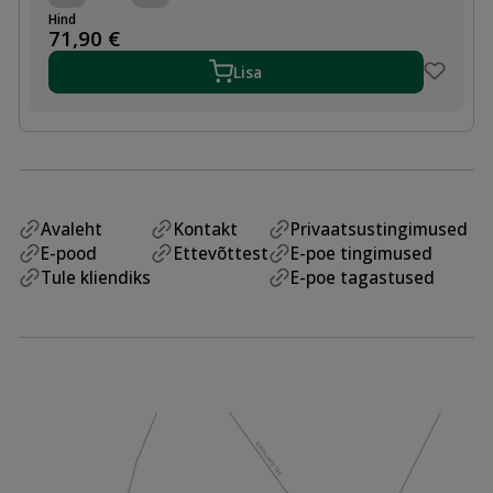
SADUL
Hind
D200/63,
71,90
€
SDR11
kogus
Lisa
Avaleht
Kontakt
Privaatsustingimused
E-pood
Ettevõttest
E-poe tingimused
Tule kliendiks
E-poe tagastused