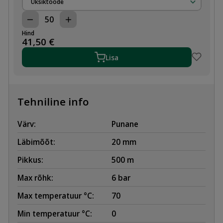
Üksiktoode
PE-
RT
Hind
PÕRANDAKÜTTETORU
41,50
€
20x2,0
(500m)
Lisa
kogus
Tehniline info
Värv:
Punane
Läbimõõt:
20 mm
Pikkus:
500 m
Max rõhk:
6 bar
Max temperatuur °C:
70
Min temperatuur °C:
0