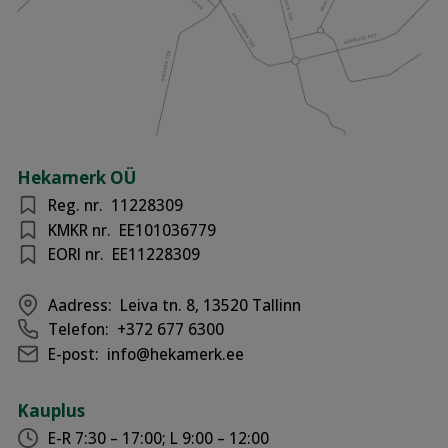
Hekamerk OÜ
Reg. nr.
11228309
KMKR nr.
EE101036779
EORI nr.
EE11228309
Aadress:
Leiva tn. 8, 13520 Tallinn
Telefon:
+372 677 6300
E-post:
info@hekamerk.ee
Kauplus
E-R 7:30 – 17:00; L 9:00 – 12:00