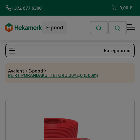
0,00
€
+372 677 6300
E-pood
Kategooriad
Avaleht
E-pood
PE-RT PÕRANDAKÜTTETORU 20×2,0 (500m)