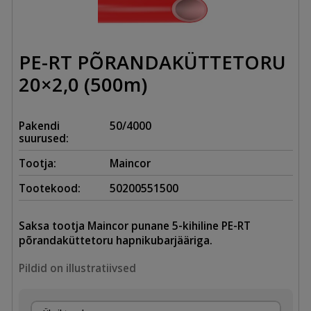
PE-RT PÕRANDAKÜTTETORU
20×2,0 (500m)
Pakendi
50/4000
suurused:
Tootja:
Maincor
Tootekood:
50200551500
Saksa tootja Maincor punane 5-kihiline PE-RT
põrandaküttetoru hapnikubarjääriga.
Pildid on illustratiivsed