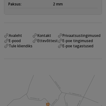
Paksus:
2 mm
Avaleht
Kontakt
Privaatsustingimused
E-pood
Ettevõttest
E-poe tingimused
Tule kliendiks
E-poe tagastused