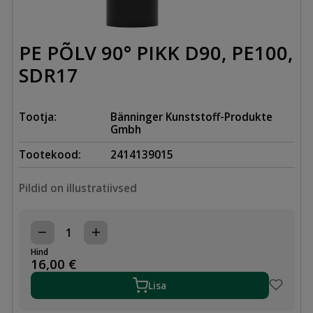
PE PÕLV 90° PIKK D90, PE100,
SDR17
Tootja:
Bänninger Kunststoff-Produkte
Gmbh
Tootekood:
2414139015
Pildid on illustratiivsed
PE
PÕLV
Hind
90°
16,00
€
PIKK
D90,
Lisa
PE100,
SDR17