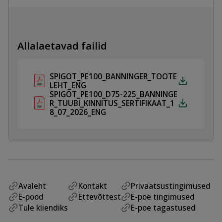
kogus
Allalaetavad failid
SPIGOT_PE100_BANNINGER_TOOTE
LEHT_ENG
SPIGOT_PE100_D75-225_BANNINGE
R_TUUBI_KINNITUS_SERTIFIKAAT_1
8_07_2026_ENG
Avaleht
Kontakt
Privaatsustingimused
E-pood
Ettevõttest
E-poe tingimused
Tule kliendiks
E-poe tagastused