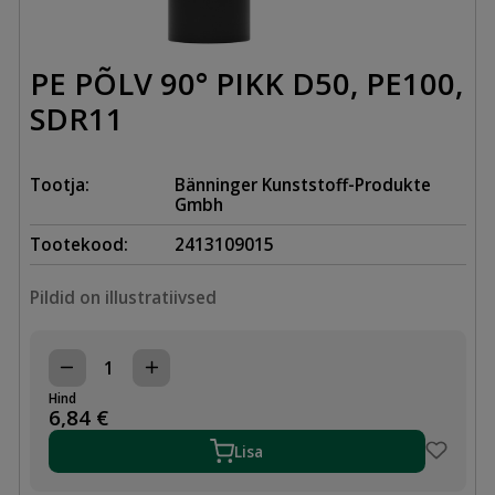
PE PÕLV 90° PIKK D50, PE100,
SDR11
Tootja:
Bänninger Kunststoff-Produkte
Gmbh
Tootekood:
2413109015
Pildid on illustratiivsed
PE
PÕLV
Hind
90°
6,84
€
PIKK
D50,
Lisa
PE100,
SDR11