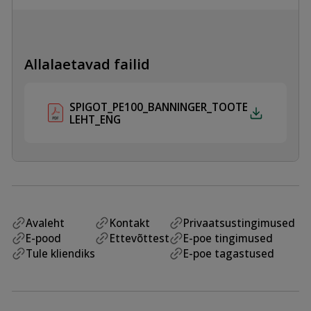
kogus
Allalaetavad failid
SPIGOT_PE100_BANNINGER_TOOTE
LEHT_ENG
Avaleht
Kontakt
Privaatsustingimused
E-pood
Ettevõttest
E-poe tingimused
Tule kliendiks
E-poe tagastused