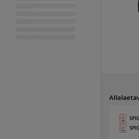
Allalaetav
SPI
SPI