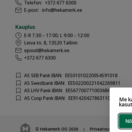
Telefon:
+372 677 6300
E-post:
info@hekamerk.ee
Kauplus
E-R 7:30 – 17:00; L 9:00 – 12:00
Leiva tn. 8, 13520 Tallinn
epood@hekamerk.ee
+372 677 6300
AS SEB Pank IBAN:
EE501010220054591018
AS Swedbank IBAN:
EE502200221042269811
AS LHV Pank IBAN:
EE567700771003686417
AS Coop Pank IBAN:
EE914204278631100301
Me ka
kasu
Nõ
© Hekamerk OÜ 2026
Privaatsustingimuse
|