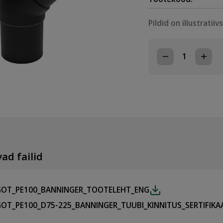
Pildid on illustratiiv
PE
PÕLV
45°
PIKK
D225,
PE100,
SDR17
kogus
ad failid
GOT_PE100_BANNINGER_TOOTELEHT_ENG
GOT_PE100_D75-225_BANNINGER_TUUBI_KINNITUS_SERTIFIKA