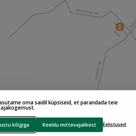
sutame oma saidil küpsiseid, et parandada teie
tajakogemust.
ustu kõigiga
Keeldu mittevajalikest
Eelistused
d