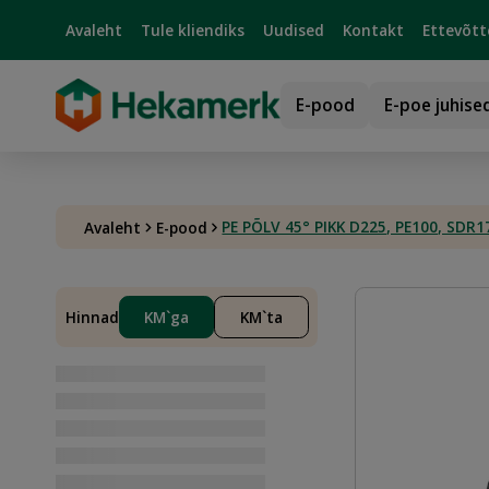
Avaleht
Tule kliendiks
Uudised
Kontakt
Ettevõtt
E-pood
E-poe juhise
PE PÕLV 45° PIKK D225, PE100, SDR1
Avaleht
E-pood
Hinnad
KM`ga
KM`ta