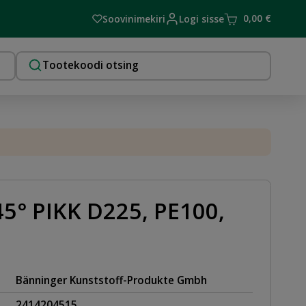
0,00
€
Soovinimekiri
Logi sisse
5° PIKK D225, PE100,
Bänninger Kunststoff-Produkte Gmbh
2414204515