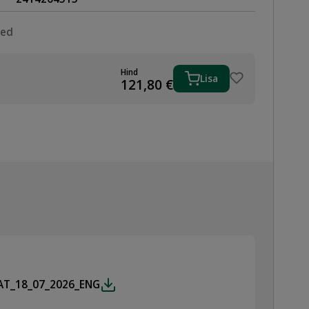
sed
Hind
Lisa
121,80
€
AT_18_07_2026_ENG