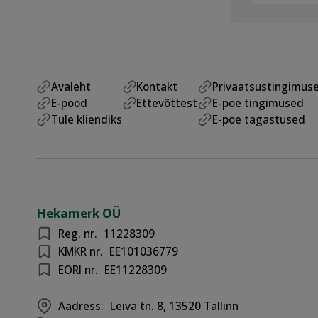
Avaleht
Kontakt
Privaatsustingimus
E-pood
Ettevõttest
E-poe tingimused
Tule kliendiks
E-poe tagastused
Hekamerk OÜ
Reg. nr.
11228309
KMKR nr.
EE101036779
EORI nr.
EE11228309
Aadress:
Leiva tn. 8, 13520 Tallinn