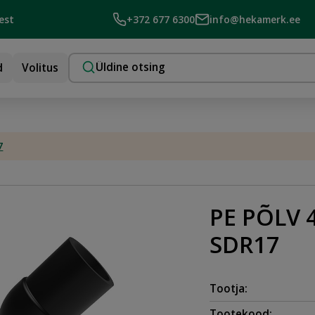
est
+372 677 6300
info@hekamerk.ee
d
Volitus
7
PE PÕLV 4
SDR17
Tootja:
Tootekood: