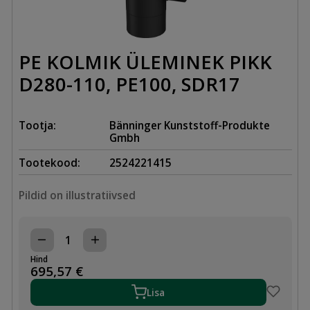
PE KOLMIK ÜLEMINEK PIKK
D280-110, PE100, SDR17
Tootja:
Bänninger Kunststoff-Produkte
Gmbh
Tootekood:
2524221415
Pildid on illustratiivsed
PE
KOLMIK
Hind
ÜLEMINEK
695,57
€
PIKK
D280-
Lisa
110,