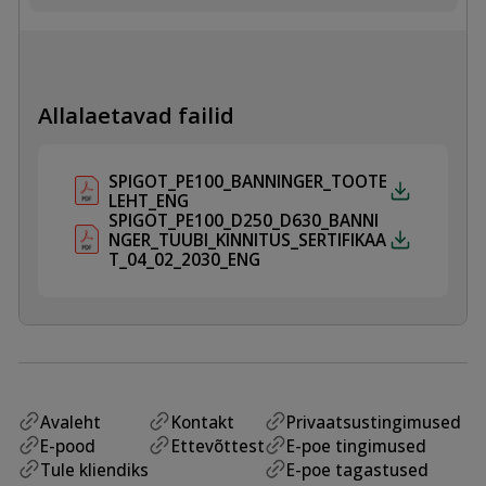
PE100,
SDR17
kogus
Allalaetavad failid
SPIGOT_PE100_BANNINGER_TOOTE
LEHT_ENG
SPIGOT_PE100_D250_D630_BANNI
NGER_TUUBI_KINNITUS_SERTIFIKAA
T_04_02_2030_ENG
Avaleht
Kontakt
Privaatsustingimused
E-pood
Ettevõttest
E-poe tingimused
Tule kliendiks
E-poe tagastused