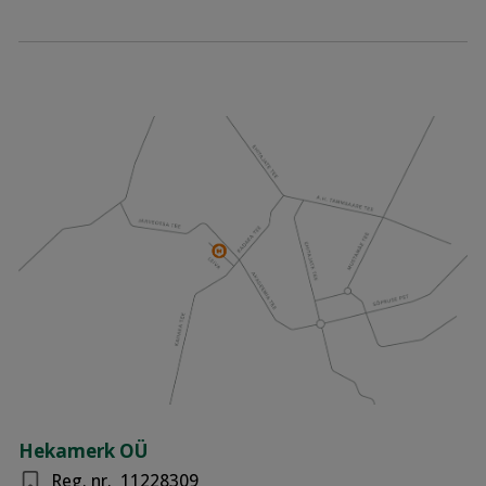
Hekamerk OÜ
Reg. nr.
11228309