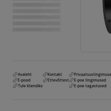
Avaleht
Kontakt
Privaatsustingimus
E-pood
Ettevõttest
E-poe tingimused
Tule kliendiks
E-poe tagastused