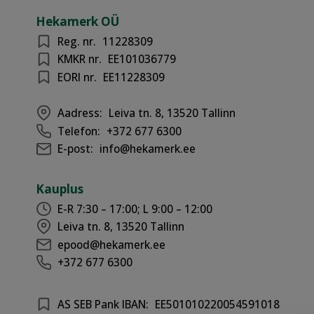
Hekamerk OÜ
Reg. nr.
11228309
KMKR nr.
EE101036779
EORI nr.
EE11228309
Aadress:
Leiva tn. 8, 13520 Tallinn
Telefon:
+372 677 6300
E-post:
info@hekamerk.ee
Kauplus
E-R 7:30 – 17:00; L 9:00 – 12:00
Leiva tn. 8, 13520 Tallinn
epood@hekamerk.ee
+372 677 6300
AS SEB Pank IBAN:
EE501010220054591018