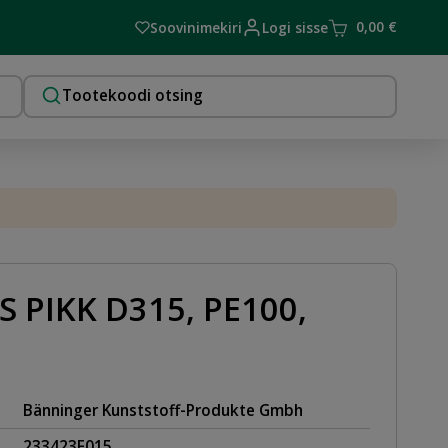
0,00
€
Soovinimekiri
Logi sisse
S PIKK D315, PE100,
Bänninger Kunststoff-Produkte Gmbh
233423F015