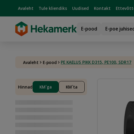
Avaleht
Tule kliendiks
Uudised
Kontakt
Ettevõtt
E-pood
E-poe juhise
PE KAELUS PIKK D315, PE100, SDR17
Avaleht
E-pood
Hinnad
KM`ga
KM`ta