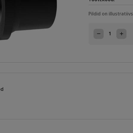
Pildid on illustratiiv
PE
KAELUS
PIKK
D315,
PE100,
SDR17
kogus
ed