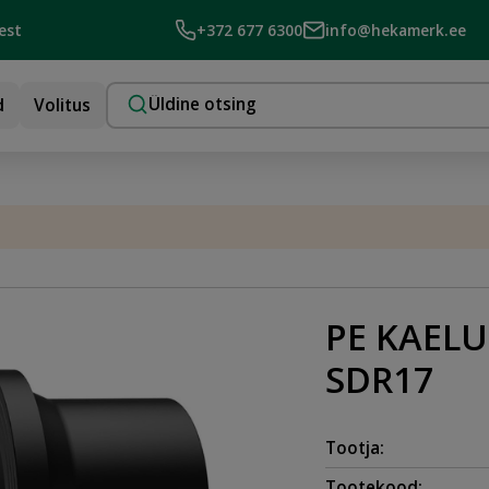
est
+372 677 6300
info@hekamerk.ee
d
Volitus
PE KAELU
SDR17
Tootja:
Tootekood: