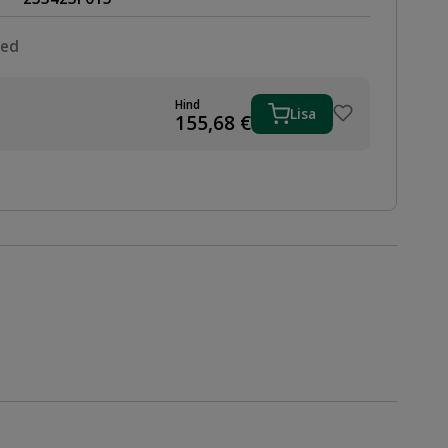
sed
Hind
Lisa
155,68
€