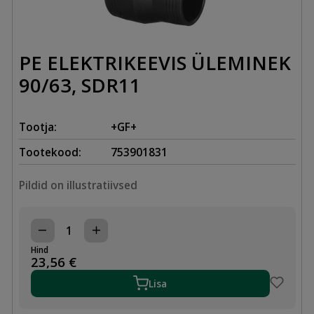
PE ELEKTRIKEEVIS ÜLEMINEK
90/63, SDR11
Tootja:
+GF+
Tootekood:
753901831
Pildid on illustratiivsed
PE
ELEKTRIKEEVIS
Hind
ÜLEMINEK
23,56
€
90/63,
SDR11
Lisa
kogus