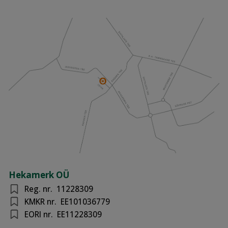
Hekamerk OÜ
Reg. nr.
11228309
KMKR nr.
EE101036779
EORI nr.
EE11228309