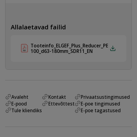
Allalaetavad failid
Tooteinfo_ELGEF_Plus_Reducer_PE
100_d63-180mm_SDR11_EN
Avaleht
Kontakt
Privaatsustingimused
E-pood
Ettevõttest
E-poe tingimused
Tule kliendiks
E-poe tagastused