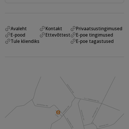
Avaleht
Kontakt
Privaatsustingimused
E-pood
Ettevõttest
E-poe tingimused
Tule kliendiks
E-poe tagastused