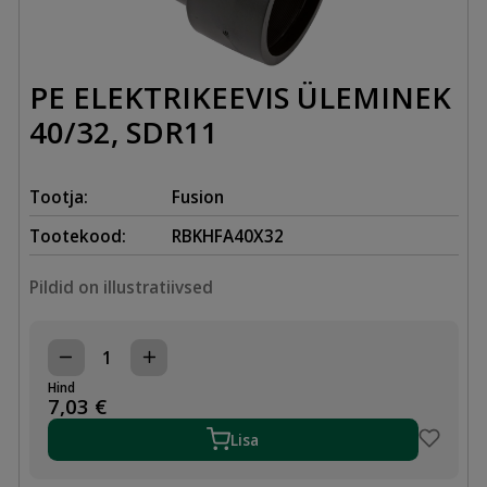
PE ELEKTRIKEEVIS ÜLEMINEK
40/32, SDR11
Tootja:
Fusion
Tootekood:
RBKHFA40X32
Pildid on illustratiivsed
PE
ELEKTRIKEEVIS
Hind
ÜLEMINEK
7,03
€
40/32,
SDR11
Lisa
kogus