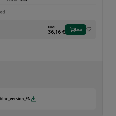
sed
Hind
Lisa
36,16
€
bloc_version_EN