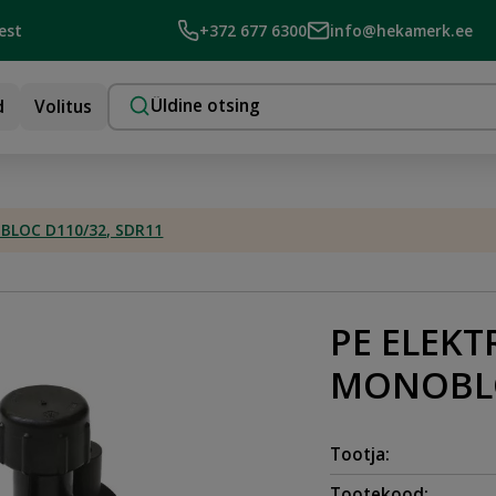
est
+372 677 6300
info@hekamerk.ee
d
Volitus
BLOC D110/32, SDR11
PE ELEKT
MONOBLO
Tootja:
Tootekood: