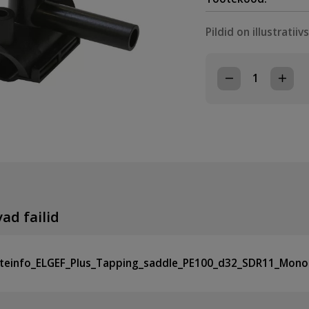
Pildid on illustratiiv
PE
ELEKTRIKEEVIS
PUURSADUL
MONOBLOC
D110/32,
SDR11
kogus
ad failid
teinfo_ELGEF_Plus_Tapping_saddle_PE100_d32_SDR11_Mono