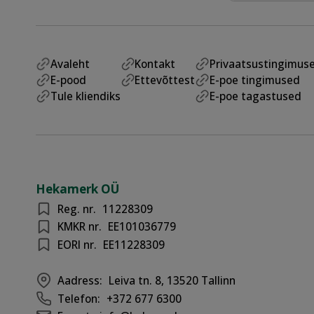
Avaleht
Kontakt
Privaatsustingimus
E-pood
Ettevõttest
E-poe tingimused
Tule kliendiks
E-poe tagastused
Hekamerk OÜ
Reg. nr.
11228309
KMKR nr.
EE101036779
EORI nr.
EE11228309
Aadress:
Leiva tn. 8, 13520 Tallinn
Telefon:
+372 677 6300