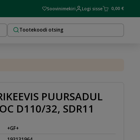
0,00
€
Soovinimekiri
Logi sisse
RIKEEVIS PUURSADUL
C D110/32, SDR11
+GF+
193131964