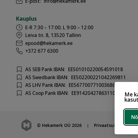
E-post:
info@hekamerk.ee
Kauplus
E-R 7:30 – 17:00; L 9:00 – 12:00
Leiva tn. 8, 13520 Tallinn
epood@hekamerk.ee
+372 677 6300
AS SEB Pank IBAN:
EE501010220054591018
AS Swedbank IBAN:
EE502200221042269811
AS LHV Pank IBAN:
EE567700771003686417
AS Coop Pank IBAN:
EE914204278631100301
Me ka
kasu
Nõ
© Hekamerk OÜ 2026
Privaatsustingimuse
|