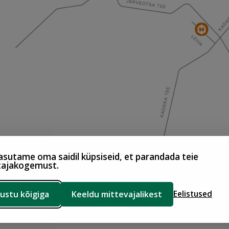
sutame oma saidil küpsiseid, et parandada teie
tajakogemust.
ustu kõigiga
Keeldu mittevajalikest
Eelistused
d