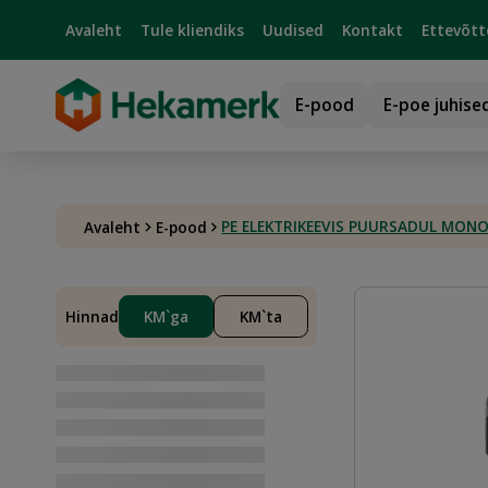
Avaleht
Tule kliendiks
Uudised
Kontakt
Ettevõtt
E-pood
E-poe juhise
PE ELEKTRIKEEVIS PUURSADUL MONO
Avaleht
E-pood
Hinnad
KM`ga
KM`ta