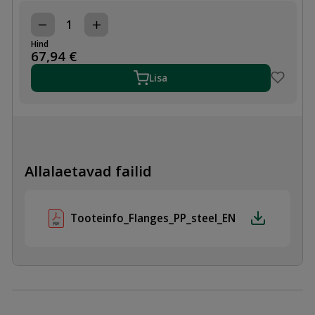
PE
ELEKTRIKEEVIS
Hind
ÄÄRIK
67,94
€
KAELUSELE
DN225/200
Lisa
kogus
Allalaetavad failid
Tooteinfo_Flanges_PP_steel_EN