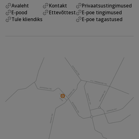
Avaleht
Kontakt
Privaatsustingimused
E-pood
Ettevõttest
E-poe tingimused
Tule kliendiks
E-poe tagastused