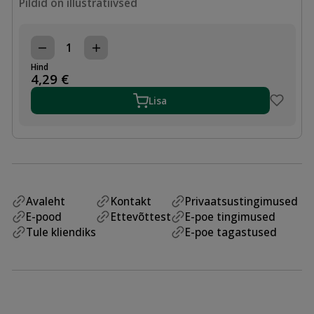
Pildid on illustratiivsed
PADRUN-
OTSIK
Hind
17mm
4,29
€
x
1/2"
Lisa
PIKK
kogus
Avaleht
Kontakt
Privaatsustingimused
E-pood
Ettevõttest
E-poe tingimused
Tule kliendiks
E-poe tagastused