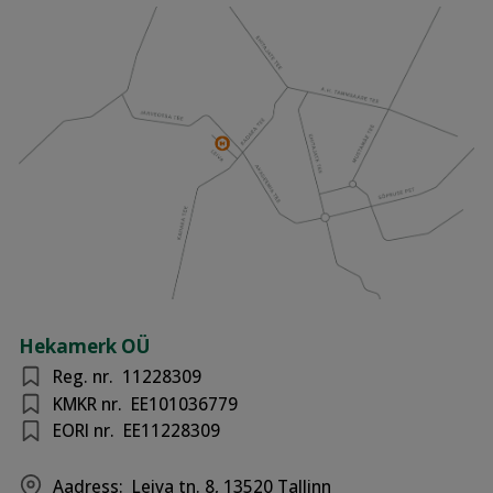
Hekamerk OÜ
Reg. nr.
11228309
KMKR nr.
EE101036779
EORI nr.
EE11228309
Aadress:
Leiva tn. 8, 13520 Tallinn