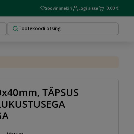
0,00
€
Soovinimekiri
Logi sisse
50x40mm, TÄPSUS
LUKUSTUSEGA
GA