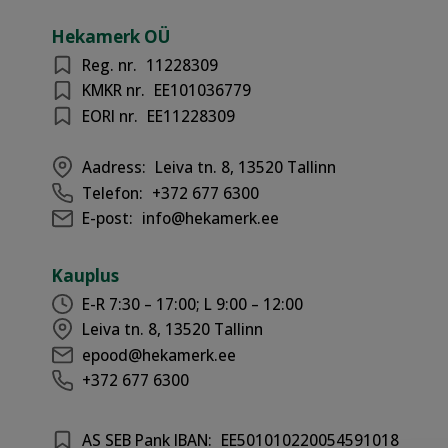
Hekamerk OÜ
Reg. nr.
11228309
KMKR nr.
EE101036779
EORI nr.
EE11228309
Aadress:
Leiva tn. 8, 13520 Tallinn
Telefon:
+372 677 6300
E-post:
info@hekamerk.ee
Kauplus
E-R 7:30 – 17:00; L 9:00 – 12:00
Leiva tn. 8, 13520 Tallinn
epood@hekamerk.ee
+372 677 6300
AS SEB Pank IBAN:
EE501010220054591018