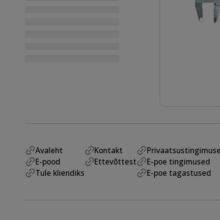
Avaleht
Kontakt
Privaatsustingimus
E-pood
Ettevõttest
E-poe tingimused
Tule kliendiks
E-poe tagastused