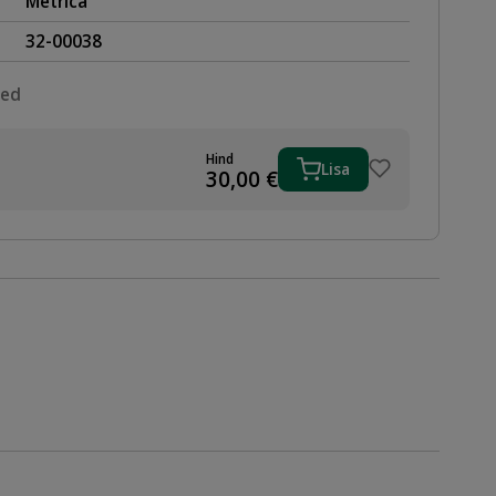
Metrica
32-00038
sed
Hind
Lisa
30,00
€