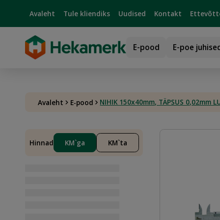
Avaleht
Tule kliendiks
Uudised
Kontakt
Ettevõtt
E-pood
E-poe juhise
NIHIK 150x40mm, TÄPSUS 0,02mm 
Avaleht
E-pood
Hinnad
KM`ga
KM`ta