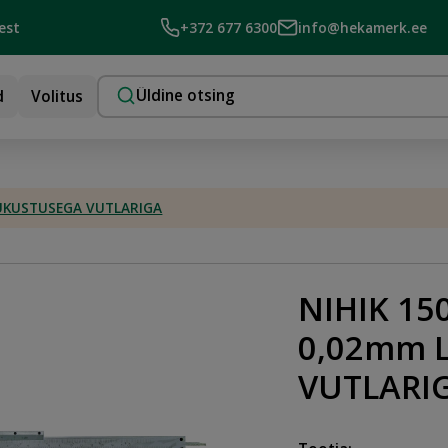
est
+372 677 6300
info@hekamerk.ee
d
Volitus
LUKUSTUSEGA VUTLARIGA
NIHIK 1
0,02mm 
VUTLARI