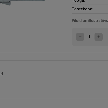
Tootja:
Tootekood:
Pildid on illustratiiv
NIHIK
150x40mm,
TÄPSUS
0,02mm
LUKUSTUSEGA
VUTLARIGA
kogus
ed