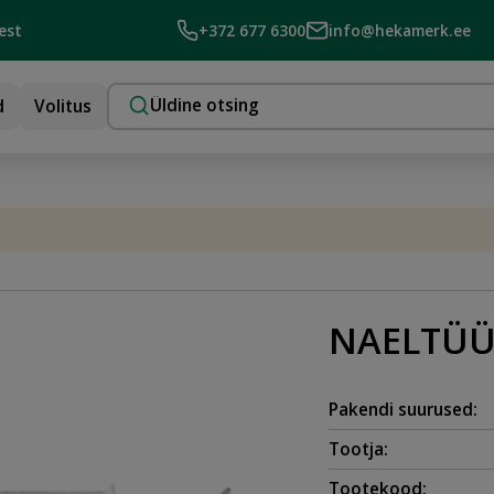
est
+372 677 6300
info@hekamerk.ee
d
Volitus
NAELTÜÜB
Pakendi suurused:
Tootja:
Tootekood: