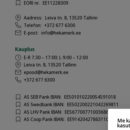
EORI nr.
EE11228309
Aadress:
Leiva tn. 8, 13520 Tallinn
Telefon:
+372 677 6300
E-post:
info@hekamerk.ee
Kauplus
E-R 7:30 – 17:00; L 9:00 – 12:00
Leiva tn. 8, 13520 Tallinn
epood@hekamerk.ee
+372 677 6300
AS SEB Pank IBAN:
EE501010220054591018
AS Swedbank IBAN:
EE502200221042269811
AS LHV Pank IBAN:
EE567700771003686417
AS Coop Pank IBAN:
EE914204278631100301
Me ka
kasu