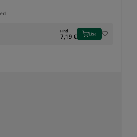
sed
Hind
Lisa
7,19
€