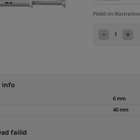
Pildid on illustratiiv
NAELTÜÜBEL
6x
40mm,
50tk/pk
kogus
 info
6 mm
40 mm
ad failid