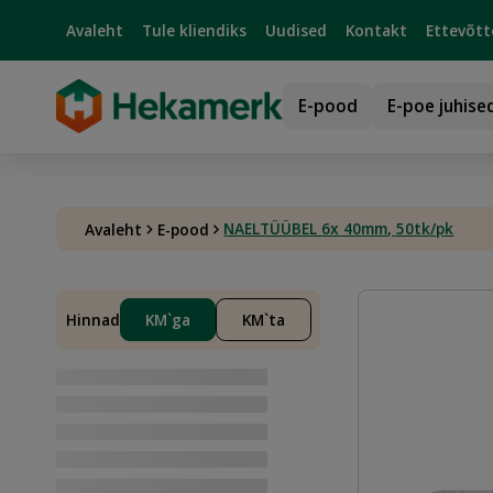
Avaleht
Tule kliendiks
Uudised
Kontakt
Ettevõtt
E-pood
E-poe juhise
NAELTÜÜBEL 6x 40mm, 50tk/pk
Avaleht
E-pood
Hinnad
KM`ga
KM`ta