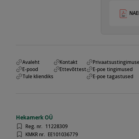
NAE
Avaleht
Kontakt
Privaatsustingimus
E-pood
Ettevõttest
E-poe tingimused
Tule kliendiks
E-poe tagastused
Hekamerk OÜ
Reg. nr.
11228309
KMKR nr.
EE101036779