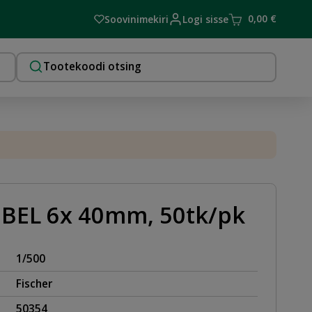
0,00
€
Soovinimekiri
Logi sisse
EL 6x 40mm, 50tk/pk
1/500
Fischer
50354