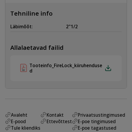
/
DN65,
90°,
Tehniline info
FireLock
kogus
Läbimõõt:
2"1/2
Allalaetavad failid
Tooteinfo_FireLock_kiiruhenduse
d
Avaleht
Kontakt
Privaatsustingimused
E-pood
Ettevõttest
E-poe tingimused
Tule kliendiks
E-poe tagastused