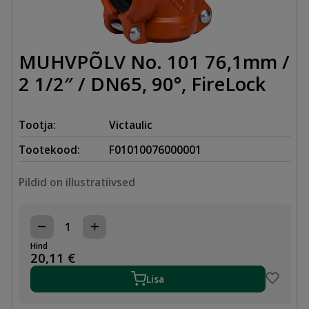
MUHVPÕLV No. 101 76,1mm /
2 1/2″ / DN65, 90°, FireLock
Tootja:
Victaulic
Tootekood:
F01010076000001
Pildid on illustratiivsed
MUHVPÕLV
No.
Hind
101
20,11
€
76,1mm
/
Lisa
2
1/2"