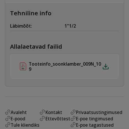
/
DN40,
EPDM
Tehniline info
kogus
Läbimõõt:
1"1/2
Allalaetavad failid
Tooteinfo_soonklamber_009N_10
9
Avaleht
Kontakt
Privaatsustingimused
E-pood
Ettevõttest
E-poe tingimused
Tule kliendiks
E-poe tagastused