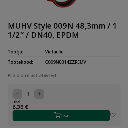
MUHV Style 009N 48,3mm / 1
1/2″ / DN40, EPDM
Tootja:
Victaulic
Tootekood:
C009N0014ZZREMV
Pildid on illustratiivsed
MUHV
Style
Hind
009N
6,36
€
48,3mm
/
Lisa
1
1/2"