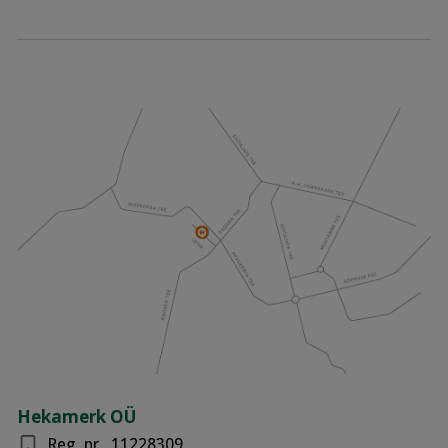
Hekamerk OÜ
Reg. nr.
11228309