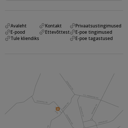
Avaleht
Kontakt
Privaatsustingimused
E-pood
Ettevõttest
E-poe tingimused
Tule kliendiks
E-poe tagastused