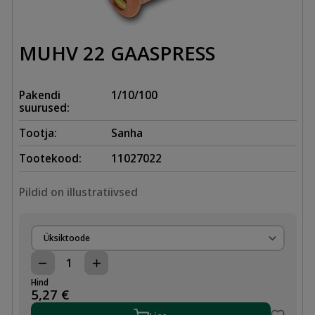
MUHV 22 GAASPRESS
Pakendi
1/10/100
suurused:
Tootja:
Sanha
Tootekood:
11027022
Pildid on illustratiivsed
Üksiktoode
MUHV
22
Hind
GAASPRESS
5,27
€
kogus