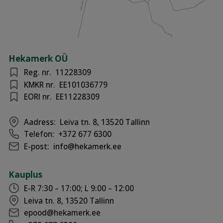
Hekamerk OÜ
Reg. nr.
11228309
KMKR nr.
EE101036779
EORI nr.
EE11228309
Aadress:
Leiva tn. 8, 13520 Tallinn
Telefon:
+372 677 6300
E-post:
info@hekamerk.ee
Kauplus
E-R 7:30 – 17:00; L 9:00 – 12:00
Leiva tn. 8, 13520 Tallinn
epood@hekamerk.ee