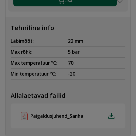
Lisa
Tehniline info
Läbimõõt:
22 mm
Max rõhk:
5 bar
Max temperatuur °C:
70
Min temperatuur °C:
-20
Allalaetavad failid
Paigaldusjuhend_Sanha