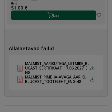
PIMEÄÄRIK
Hind
DN200
51,00
€
PN10
kogus
Lisa
Allalaetavad failid
MALMIST_AARIKUTEGA_LIITMIKE_BL
UCAST_SERTIFIKAAT_17.06.2027_E
NG
MALMIST_PIME_JA-AVAGA_AARIKU_
BLUCAST_TOOTELEHT_ENG-48