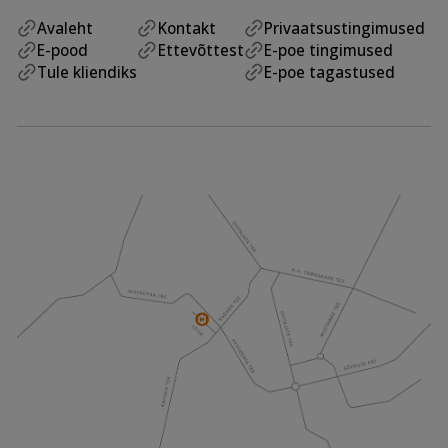
Avaleht
Kontakt
Privaatsustingimused
E-pood
Ettevõttest
E-poe tingimused
Tule kliendiks
E-poe tagastused