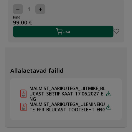
MALMIST
ÄÄRIKUTEGA
Hind
ÜLEMINEK
99,00
€
FFR,
PN10,
Lisa
DN200x100
kogus
Allalaetavad failid
MALMIST_AARIKUTEGA_LIITMIKE_BL
UCAST_SERTIFIKAAT_17.06.2027_E
NG
MALMIST_AARIKUTEGA_ULEMINEKU
TE_FFR_BLUCAST_TOOTELEHT_ENG