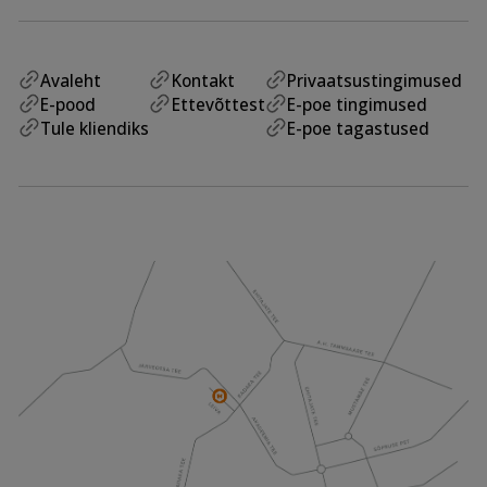
Avaleht
Kontakt
Privaatsustingimused
E-pood
Ettevõttest
E-poe tingimused
Tule kliendiks
E-poe tagastused