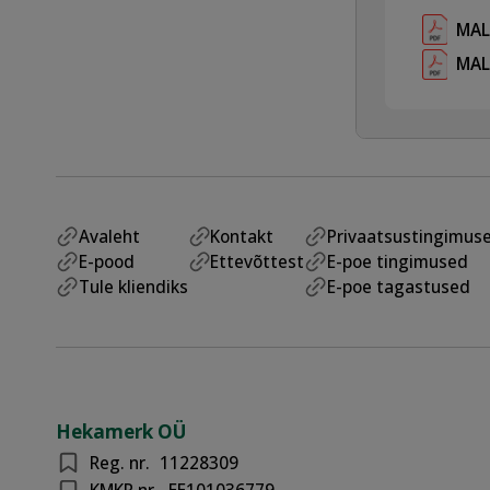
MAL
MAL
Avaleht
Kontakt
Privaatsustingimus
E-pood
Ettevõttest
E-poe tingimused
Tule kliendiks
E-poe tagastused
Hekamerk OÜ
Reg. nr.
11228309