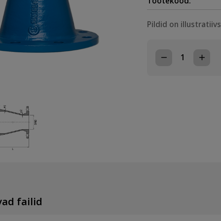
Tootekood:
Pildid on illustratiiv
MALMIST
ÄÄRIKUTEGA
ÜLEMINEK
DN100x65
FFR
PN10/16
kogus
ad failid