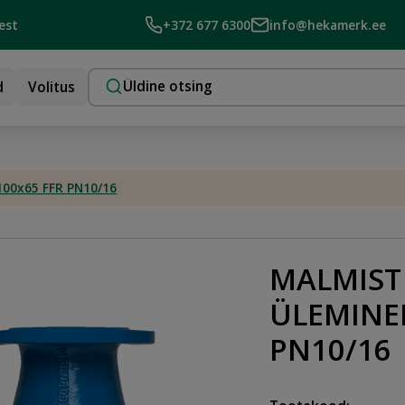
est
+372 677 6300
info@hekamerk.ee
d
Volitus
00x65 FFR PN10/16
MALMIST
ÜLEMINE
PN10/16