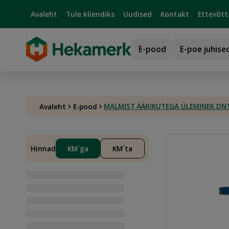
Avaleht
Tule kliendiks
Uudised
Kontakt
Ettevõtt
E-pood
E-poe juhise
MALMIST ÄÄRIKUTEGA ÜLEMINEK DN1
Avaleht
E-pood
Hinnad
KM`ga
KM`ta