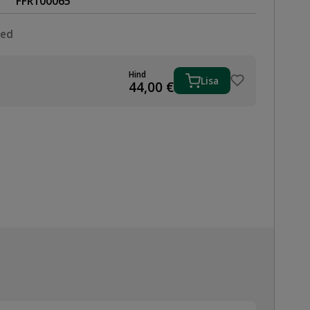
FFR100065
sed
Hind
Lisa
44,00
€