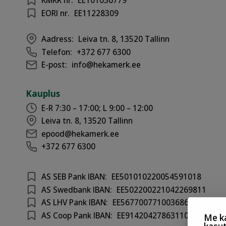
KMKR nr.
EE101036779
EORI nr.
EE11228309
Aadress:
Leiva tn. 8, 13520 Tallinn
Telefon:
+372 677 6300
E-post:
info@hekamerk.ee
Kauplus
E-R 7:30 – 17:00; L 9:00 – 12:00
Leiva tn. 8, 13520 Tallinn
epood@hekamerk.ee
+372 677 6300
AS SEB Pank IBAN:
EE501010220054591018
AS Swedbank IBAN:
EE502200221042269811
AS LHV Pank IBAN:
EE567700771003686417
AS Coop Pank IBAN:
EE914204278631100301
Me ka