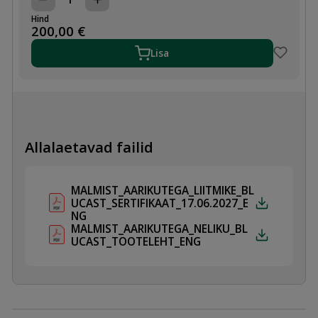
MALMIST
ÄÄRIKUTEGA
Hind
NELIK
200,00
€
DN150X150
PN10/16
Lisa
kogus
Allalaetavad failid
MALMIST_AARIKUTEGA_LIITMIKE_BL
UCAST_SERTIFIKAAT_17.06.2027_E
NG
MALMIST_AARIKUTEGA_NELIKU_BL
UCAST_TOOTELEHT_ENG