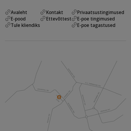
Avaleht
Kontakt
Privaatsustingimused
E-pood
Ettevõttest
E-poe tingimused
Tule kliendiks
E-poe tagastused