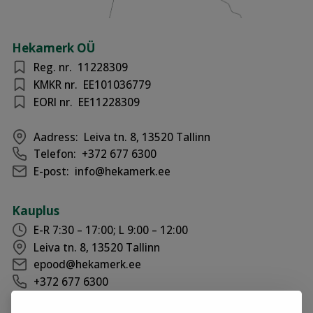
Hekamerk OÜ
Reg. nr.
11228309
KMKR nr.
EE101036779
EORI nr.
EE11228309
Aadress:
Leiva tn. 8, 13520 Tallinn
Telefon:
+372 677 6300
E-post:
info@hekamerk.ee
Kauplus
E-R 7:30 – 17:00; L 9:00 – 12:00
Leiva tn. 8, 13520 Tallinn
epood@hekamerk.ee
+372 677 6300