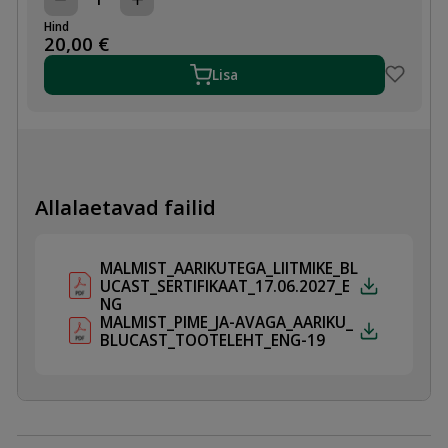
MALMIST
ÄÄRIK
Hind
AVAGA
20,00
€
DN65x2"
SK
Lisa
PN10/16
kogus
Allalaetavad failid
MALMIST_AARIKUTEGA_LIITMIKE_BL
UCAST_SERTIFIKAAT_17.06.2027_E
NG
MALMIST_PIME_JA-AVAGA_AARIKU_
BLUCAST_TOOTELEHT_ENG-19