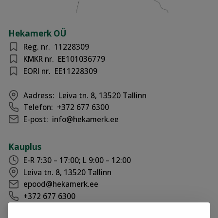
Hekamerk OÜ
Reg. nr.
11228309
KMKR nr.
EE101036779
EORI nr.
EE11228309
Aadress:
Leiva tn. 8, 13520 Tallinn
Telefon:
+372 677 6300
E-post:
info@hekamerk.ee
Kauplus
E-R 7:30 – 17:00; L 9:00 – 12:00
Leiva tn. 8, 13520 Tallinn
epood@hekamerk.ee
+372 677 6300