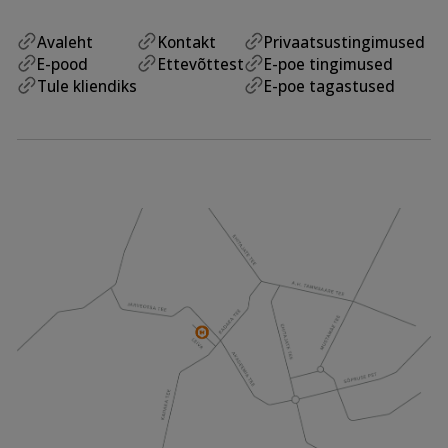
Avaleht
Kontakt
Privaatsustingimused
E-pood
Ettevõttest
E-poe tingimused
Tule kliendiks
E-poe tagastused