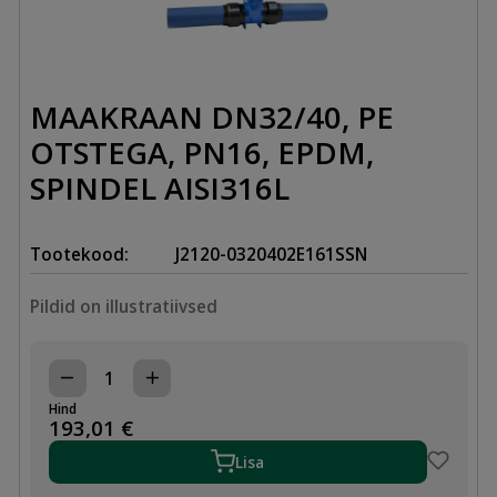
MAAKRAAN DN32/40, PE
OTSTEGA, PN16, EPDM,
SPINDEL AISI316L
Tootekood:
J2120-0320402E161SSN
Pildid on illustratiivsed
MAAKRAAN
DN32/40,
Hind
PE
193,01
€
OTSTEGA,
PN16,
Lisa
EPDM,