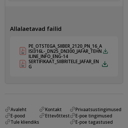
SPINDEL
AISI316L
kogus
Allalaetavad failid
PE_OTSTEGA_SIIBER_2120_PN_16_A
ISI316L-_DN25_DN300_JAFAR_TEHN
ILINE_INFO_ENG-14
SERTIFIKAAT_SIIBRITELE_JAFAR_EN
G
Avaleht
Kontakt
Privaatsustingimused
E-pood
Ettevõttest
E-poe tingimused
Tule kliendiks
E-poe tagastused