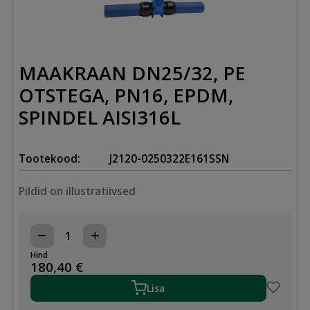
MAAKRAAN DN25/32, PE
OTSTEGA, PN16, EPDM,
SPINDEL AISI316L
Tootekood:
J2120-0250322E161SSN
Pildid on illustratiivsed
MAAKRAAN
DN25/32,
Hind
PE
180,40
€
OTSTEGA,
PN16,
Lisa
EPDM,