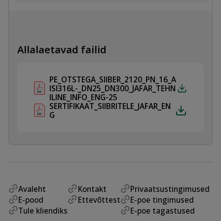
SPINDEL
AISI316L
kogus
Allalaetavad failid
PE_OTSTEGA_SIIBER_2120_PN_16_A
ISI316L-_DN25_DN300_JAFAR_TEHN
ILINE_INFO_ENG-25
SERTIFIKAAT_SIIBRITELE_JAFAR_EN
G
Avaleht
Kontakt
Privaatsustingimused
E-pood
Ettevõttest
E-poe tingimused
Tule kliendiks
E-poe tagastused