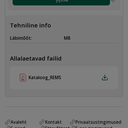
Tehniline info
Läbimõõt:
M8
Allalaetavad failid
Kataloog_REMS
Avaleht
Kontakt
Privaatsustingimused