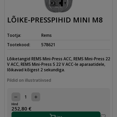
LÕIKE-PRESSPIHID MINI M8
Tootja:
Rems
Tootekood:
578621
Lõiketangid REMS Mini-Press ACC, REMS Mini-Press 22
V ACC, REMS Mini-Press S 22 V ACC-le aparaatidele,
lõikavad kõigest 2 sekundiga.
Pildid on illustratiivsed
LÕIKE-
PRESSPIHID
Hind
MINI
252,80
€
M8
kogus
Lisa