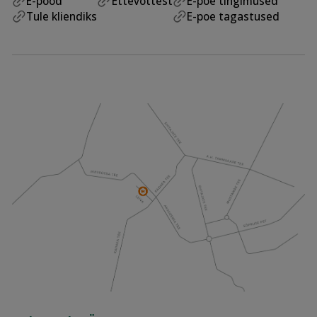
E-pood
Ettevõttest
E-poe tingimused
Tule kliendiks
E-poe tagastused