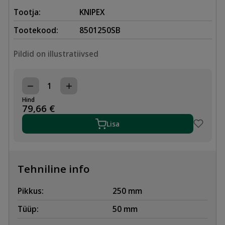
Tootja:
KNIPEX
Tootekood:
8501250SB
Pildid on illustratiivsed
KULLINOKAD
ISEREGULEERUVAD
Hind
250mm
79,66
€
KNIPEX
SMART
Lisa
GRIP
kogus
Tehniline info
Pikkus:
250 mm
Tüüp:
50 mm