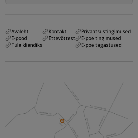
Avaleht
Kontakt
Privaatsustingimused
E-pood
Ettevõttest
E-poe tingimused
Tule kliendiks
E-poe tagastused