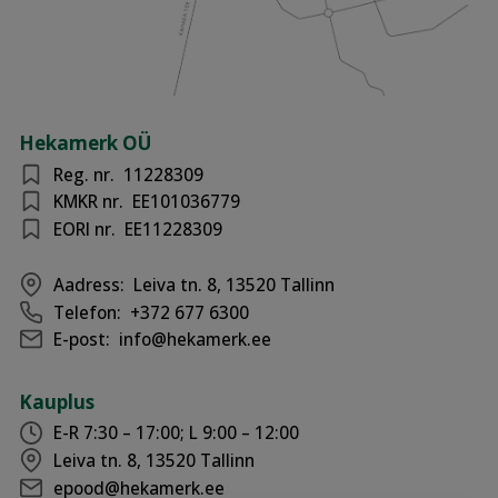
Hekamerk OÜ
Reg. nr.
11228309
KMKR nr.
EE101036779
EORI nr.
EE11228309
Aadress:
Leiva tn. 8, 13520 Tallinn
Telefon:
+372 677 6300
E-post:
info@hekamerk.ee
Kauplus
E-R 7:30 – 17:00; L 9:00 – 12:00
Leiva tn. 8, 13520 Tallinn
epood@hekamerk.ee