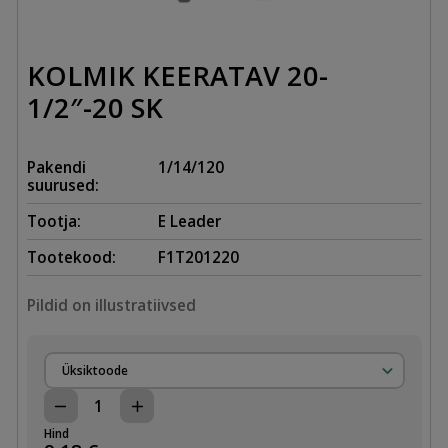
KOLMIK KEERATAV 20-
1/2″-20 SK
Pakendi
1/14/120
suurused:
Tootja:
E Leader
Tootekood:
F1T201220
Pildid on illustratiivsed
Üksiktoode
KOLMIK
KEERATAV
Hind
20-