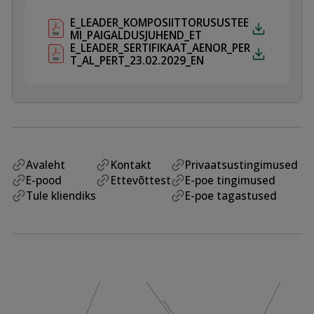
E_LEADER_KOMPOSIITTORUSUSTEE
MI_PAIGALDUSJUHEND_ET
E_LEADER_SERTIFIKAAT_AENOR_PER
T_AL_PERT_23.02.2029_EN
Avaleht
Kontakt
Privaatsustingimused
E-pood
Ettevõttest
E-poe tingimused
Tule kliendiks
E-poe tagastused