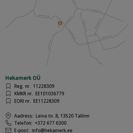
Hekamerk OÜ
Reg. nr.
11228309
KMKR nr.
EE101036779
EORI nr.
EE11228309
Aadress:
Leiva tn. 8, 13520 Tallinn
Telefon:
+372 677 6300
E-post:
info@hekamerk.ee