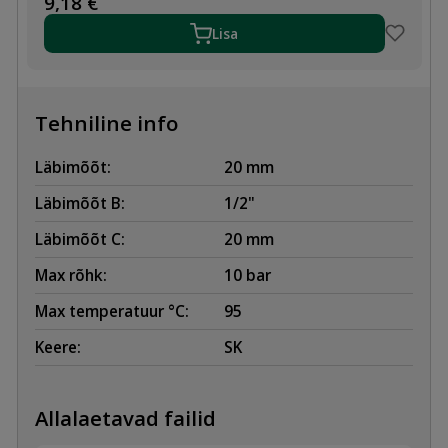
9,18
€
1/2"-20
SK
Lisa
kogus
Tehniline info
Läbimõõt:
20 mm
Läbimõõt B:
1/2"
Läbimõõt C:
20 mm
Max rõhk:
10 bar
Max temperatuur °C:
95
Keere:
SK
Allalaetavad failid