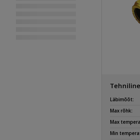
Tehniline
Läbimõõt:
Max rõhk:
Max tempera
Min temperat