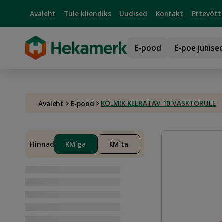
Avaleht
Tule kliendiks
Uudised
Kontakt
Ettevõtt
E-pood
E-poe juhise
KOLMIK KEERATAV 10 VASKTORULE
Avaleht
E-pood
Hinnad
KM`ga
KM`ta