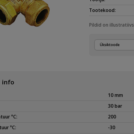
Tootekood:
Pildid on illustratiiv
Üksiktoode
 info
10 mm
30 bar
tuur °C:
200
uur °C:
-30