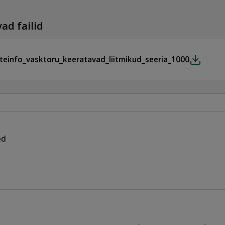
ad failid
teinfo_vasktoru_keeratavad_liitmikud_seeria_1000
ed