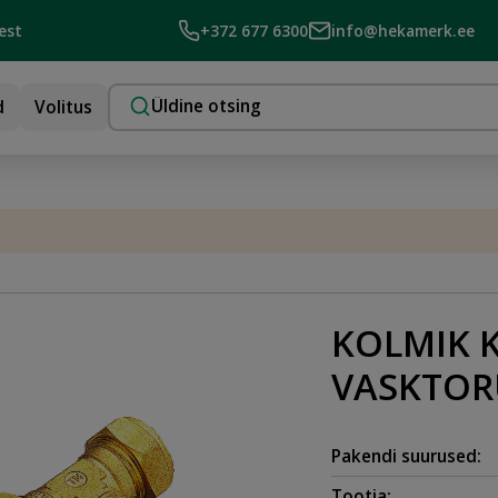
est
+372 677 6300
info@hekamerk.ee
d
Volitus
KOLMIK 
VASKTOR
Pakendi suurused:
Tootja: