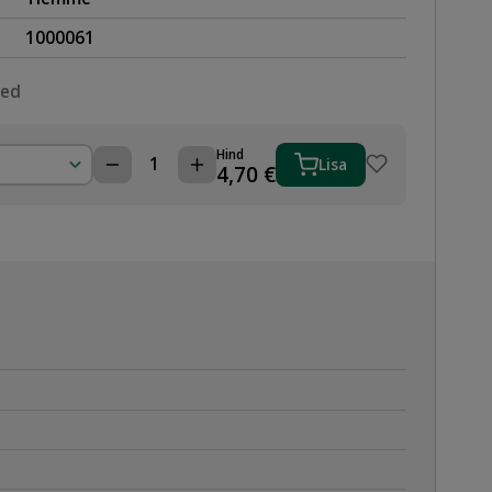
1000061
sed
Hind
Lisa
KOLMIK
4,70
€
KEERATAV
10
VASKTORULE
kogus