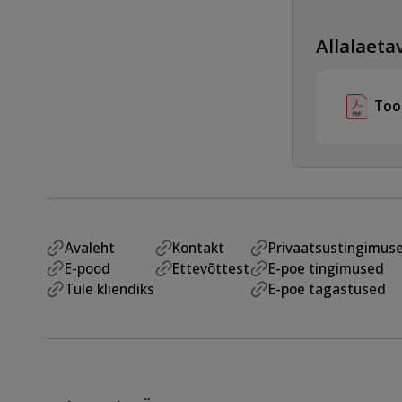
Allalaetav
Too
Avaleht
Kontakt
Privaatsustingimus
E-pood
Ettevõttest
E-poe tingimused
Tule kliendiks
E-poe tagastused