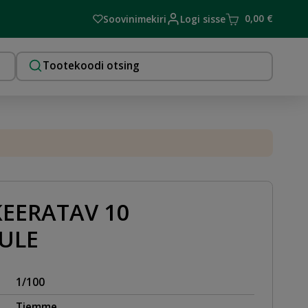
0,00
€
Soovinimekiri
Logi sisse
KEERATAV 10
ULE
1/100
Tiemme