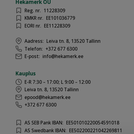
Hekamerk OÜ
Reg. nr.
11228309
KMKR nr.
EE101036779
EORI nr.
EE11228309
Aadress:
Leiva tn. 8, 13520 Tallinn
Telefon:
+372 677 6300
E-post:
info@hekamerk.ee
Kauplus
E-R 7:30 – 17:00; L 9:00 – 12:00
Leiva tn. 8, 13520 Tallinn
epood@hekamerk.ee
+372 677 6300
AS SEB Pank IBAN:
EE501010220054591018
AS Swedbank IBAN:
EE502200221042269811