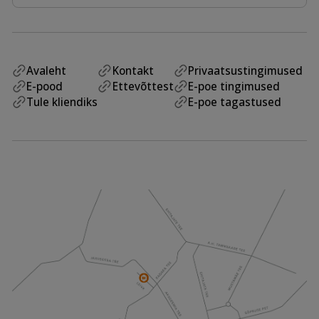
Avaleht
Kontakt
Privaatsustingimused
E-pood
Ettevõttest
E-poe tingimused
Tule kliendiks
E-poe tagastused