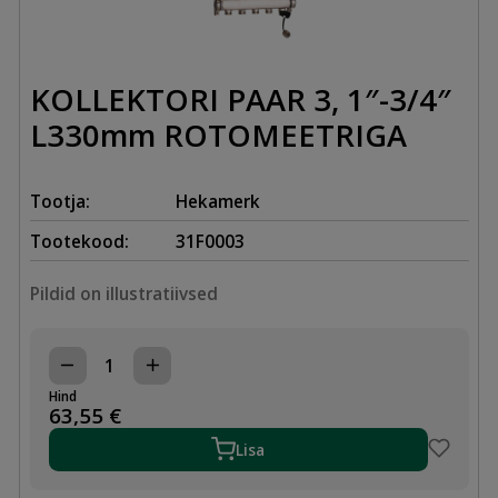
KOLLEKTORI PAAR 3, 1″-3/4″
L330mm ROTOMEETRIGA
Tootja:
Hekamerk
Tootekood:
31F0003
Pildid on illustratiivsed
KOLLEKTORI
PAAR
Hind
3,
63,55
€
1"-3/4"
L330mm
Lisa
ROTOMEETRIGA
kogus