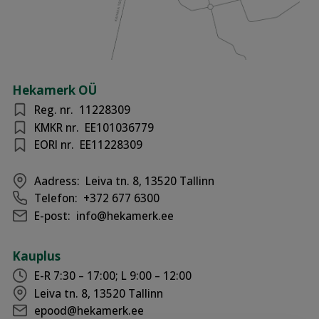
Hekamerk OÜ
Reg. nr.
11228309
KMKR nr.
EE101036779
EORI nr.
EE11228309
Aadress:
Leiva tn. 8, 13520 Tallinn
Telefon:
+372 677 6300
E-post:
info@hekamerk.ee
Kauplus
E-R 7:30 – 17:00; L 9:00 – 12:00
Leiva tn. 8, 13520 Tallinn
epood@hekamerk.ee