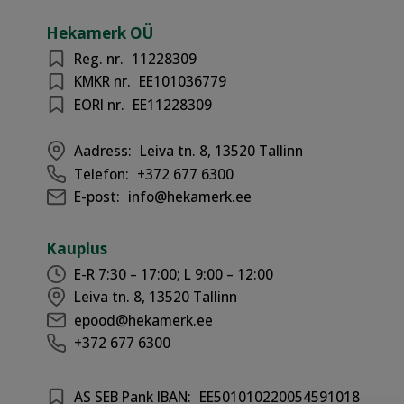
Hekamerk OÜ
Reg. nr.
11228309
KMKR nr.
EE101036779
EORI nr.
EE11228309
Aadress:
Leiva tn. 8, 13520 Tallinn
Telefon:
+372 677 6300
E-post:
info@hekamerk.ee
Kauplus
E-R 7:30 – 17:00; L 9:00 – 12:00
Leiva tn. 8, 13520 Tallinn
epood@hekamerk.ee
+372 677 6300
AS SEB Pank IBAN:
EE501010220054591018