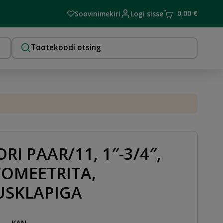
0,00
€
Soovinimekiri
Logi sisse
RI PAAR/11, 1″-3/4″,
TOMEETRITA,
SKLAPIGA