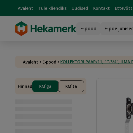
Avaleht
Tule kliendiks
Uudised
Kontakt
Ettevõtt
E-pood
E-poe juhise
KOLLEKTORI PAAR/11, 1″-3/4″, IL
Avaleht
E-pood
Hinnad
KM`ga
KM`ta