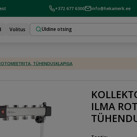
est
+372 677 6300
info@hekamerk.ee
d
Volitus
MA ROTOMEETRITA, TÜHENDUSKLAPIGA
KOLLEKTO
ILMA RO
TÜHENDU