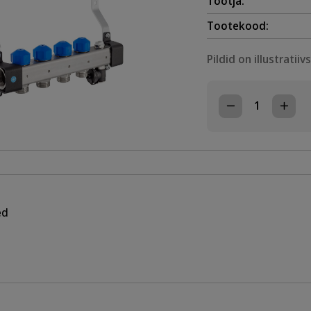
Tootja:
Tootekood:
Pildid on illustratiiv
KOLLEKTORI
PAAR/11,
1"-3/4",
ILMA
ROTOMEETRITA
TÜHENDUSKLA
kogus
ed