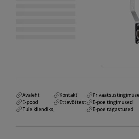
Avaleht
Kontakt
Privaatsustingimus
E-pood
Ettevõttest
E-poe tingimused
Tule kliendiks
E-poe tagastused