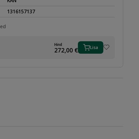
KAN
1316157137
sed
Hind
Lisa
272,00
€
,
PIGA