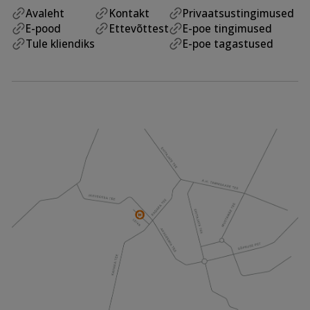
Avaleht
Kontakt
Privaatsustingimused
E-pood
Ettevõttest
E-poe tingimused
Tule kliendiks
E-poe tagastused