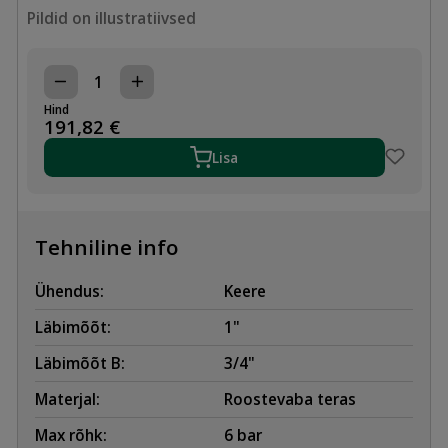
Pildid on illustratiivsed
KOLLEKTORI
PAAR
Hind
10,
191,82
€
1"-3/4"
SSM
Lisa
ROTOMEETRIGA
kogus
Tehniline info
Ühendus:
Keere
Läbimõõt:
1"
Läbimõõt B:
3/4"
Materjal:
Roostevaba teras
Max rõhk:
6 bar