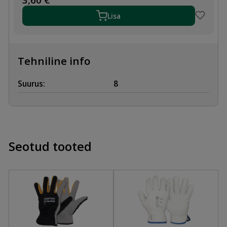
NAILON
8
Lisa
kogus
Tehniline info
Suurus:
8
Seotud tooted