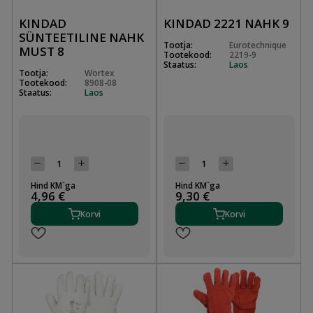
KINDAD
KINDAD 2221 NAHK 9
SÜNTEETILINE NAHK
Tootja:
Eurotechnique
MUST 8
Tootekood:
2219-9
Staatus:
Laos
Tootja:
Wortex
Tootekood:
8908-08
Staatus:
Laos
Hind KM`ga
Hind KM`ga
4,96 €
9,30 €
Korvi
Korvi