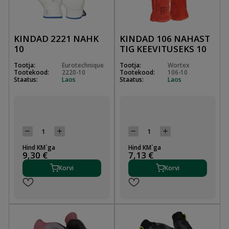
KINDAD 2221 NAHK
KINDAD 106 NAHAST
10
TIG KEEVITUSEKS 10
Tootja:
Eurotechnique
Tootja:
Wortex
Tootekood:
2220-10
Tootekood:
106-10
Staatus:
Laos
Staatus:
Laos
Hind KM`ga
Hind KM`ga
9,30 €
7,13 €
Korvi
Korvi