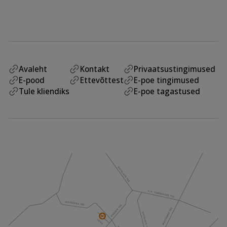
Avaleht
Kontakt
Privaatsustingimused
E-pood
Ettevõttest
E-poe tingimused
Tule kliendiks
E-poe tagastused