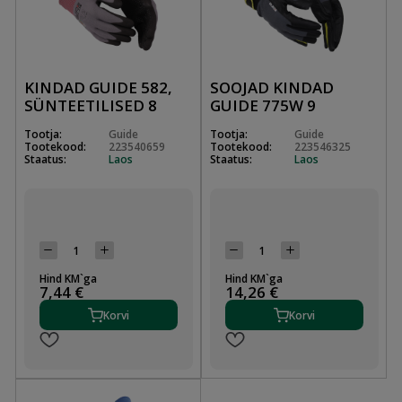
KINDAD GUIDE 582,
SOOJAD KINDAD
SÜNTEETILISED 8
GUIDE 775W 9
Tootja:
Guide
Tootja:
Guide
Tootekood:
223540659
Tootekood:
223546325
Staatus:
Laos
Staatus:
Laos
Hind KM`ga
Hind KM`ga
7,44 €
14,26 €
Korvi
Korvi