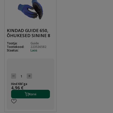
KINDAD GUIDE 650,
ÕHUKESED SININE 8
Tootja:
Guide
Tootekood:
223536582
Staatus:
Laos
Hind KM`ga
4,96 €
Korvi