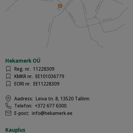
Hekamerk OÜ
Reg. nr.
11228309
KMKR nr.
EE101036779
EORI nr.
EE11228309
Aadress:
Leiva tn. 8, 13520 Tallinn
Telefon:
+372 677 6300
E-post:
info@hekamerk.ee
Kauplus