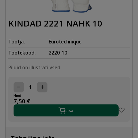
KINDAD 2221 NAHK 10
Tootja:
Eurotechnique
Tootekood:
2220-10
Pildid on illustratiivsed
KINDAD
2221
Hind
NAHK
7,50
€
10
kogus
Lisa
Tehniline info