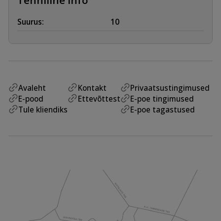
Suurus:
10
Avaleht
Kontakt
Privaatsustingimused
E-pood
Ettevõttest
E-poe tingimused
Tule kliendiks
E-poe tagastused