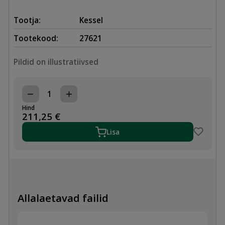
Tootja:
Kessel
Tootekood:
27621
Pildid on illustratiivsed
KELDRITRAPP
230x230,
Hind
110
211,25
€
HORISONTAALNE
ROOSTEVABA
Lisa
REST
kogus
Allalaetavad failid