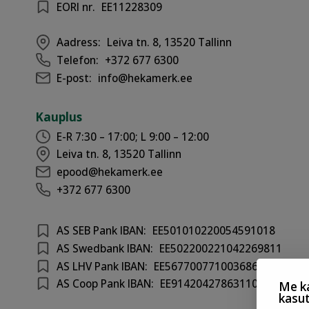
EORI nr.
EE11228309
Aadress:
Leiva tn. 8, 13520 Tallinn
Telefon:
+372 677 6300
E-post:
info@hekamerk.ee
Kauplus
E-R 7:30 – 17:00; L 9:00 – 12:00
Leiva tn. 8, 13520 Tallinn
epood@hekamerk.ee
+372 677 6300
AS SEB Pank IBAN:
EE501010220054591018
AS Swedbank IBAN:
EE502200221042269811
AS LHV Pank IBAN:
EE567700771003686417
AS Coop Pank IBAN:
EE914204278631100301
Me ka
kasu