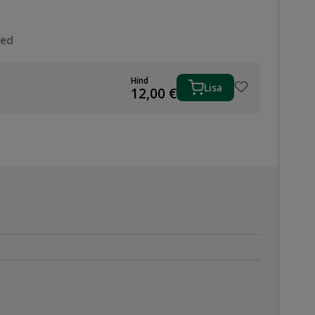
sed
Hind
Lisa
12,00
€