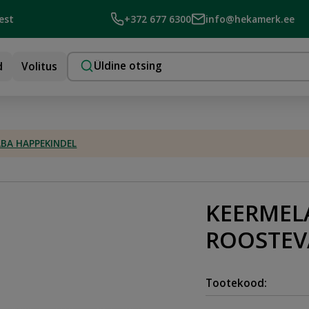
est
+372 677 6300
info@hekamerk.ee
d
Volitus
BA HAPPEKINDEL
KEERMEL
ROOSTEV
Tootekood: