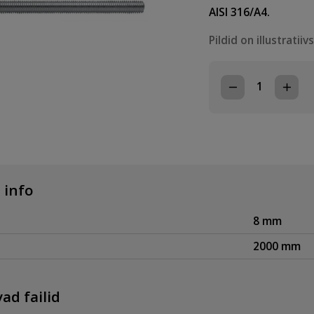
AISI 316/A4.
Pildid on illustratiiv
KEERMELATT
M8x2000
A4
ROOSTEVABA
HAPPEKINDEL
kogus
 info
8 mm
2000 mm
ad failid