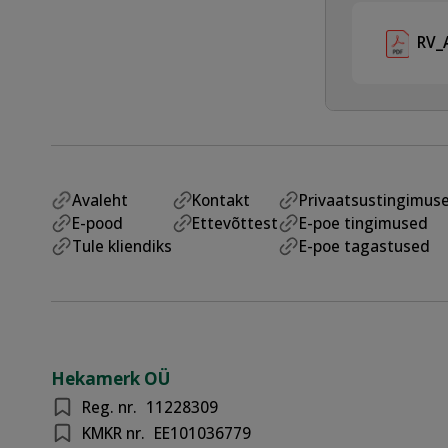
RV_
Avaleht
Kontakt
Privaatsustingimus
E-pood
Ettevõttest
E-poe tingimused
Tule kliendiks
E-poe tagastused
Hekamerk OÜ
Reg. nr.
11228309
KMKR nr.
EE101036779