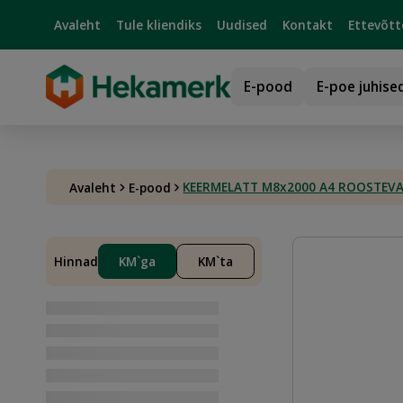
Avaleht
Tule kliendiks
Uudised
Kontakt
Ettevõtt
E-pood
E-poe juhise
KEERMELATT M8x2000 A4 ROOSTEVA
Avaleht
E-pood
Hinnad
KM`ga
KM`ta