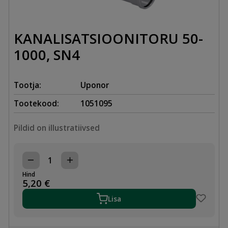
KANALISATSIOONITORU 50-
1000, SN4
Tootja:
Uponor
Tootekood:
1051095
Pildid on illustratiivsed
KANALISATSIOONITORU
50-
Hind
1000,
5,20
€
SN4
kogus
Lisa