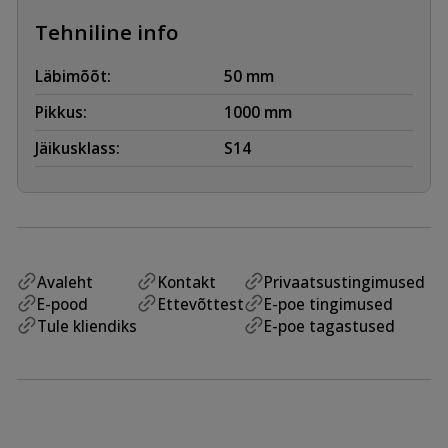
Tehniline info
Läbimõõt:
50 mm
Pikkus:
1000 mm
Jäikusklass:
S14
Avaleht
Kontakt
Privaatsustingimused
E-pood
Ettevõttest
E-poe tingimused
Tule kliendiks
E-poe tagastused