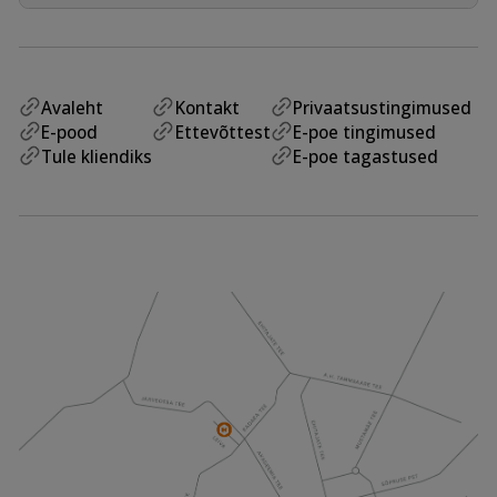
Avaleht
Kontakt
Privaatsustingimused
E-pood
Ettevõttest
E-poe tingimused
Tule kliendiks
E-poe tagastused