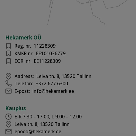
Hekamerk OÜ
Reg. nr.
11228309
KMKR nr.
EE101036779
EORI nr.
EE11228309
Aadress:
Leiva tn. 8, 13520 Tallinn
Telefon:
+372 677 6300
E-post:
info@hekamerk.ee
Kauplus
E-R 7:30 – 17:00; L 9:00 – 12:00
Leiva tn. 8, 13520 Tallinn
epood@hekamerk.ee