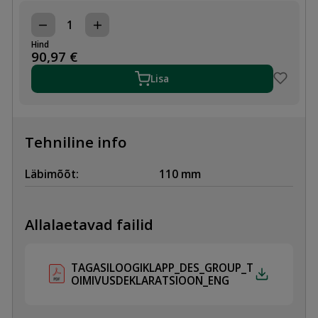
KANALISATSIOONI
TAGASILÖÖGIKLAPP
Hind
110mm
90,97
€
kogus
Lisa
Tehniline info
Läbimõõt:
110 mm
Allalaetavad failid
TAGASILOOGIKLAPP_DES_GROUP_T
OIMIVUSDEKLARATSIOON_ENG