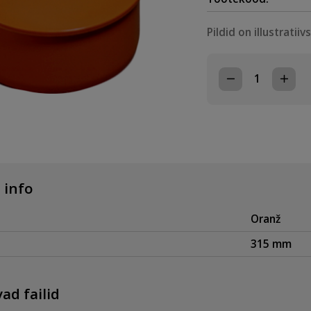
Pildid on illustratiiv
KANALISATSIO
KORK
315,
PVC
kogus
 info
Oranž
315 mm
ad failid