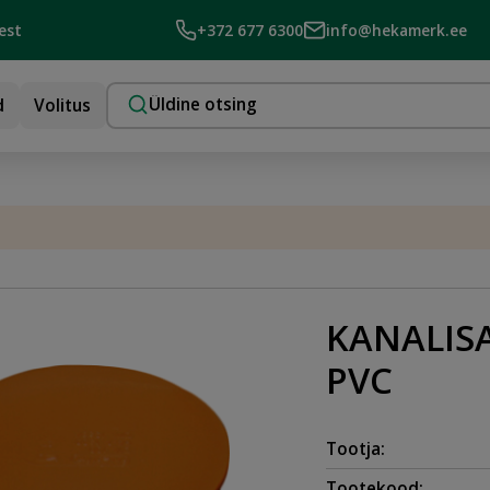
est
+372 677 6300
info@hekamerk.ee
d
Volitus
KANALISA
PVC
Tootja:
Tootekood: