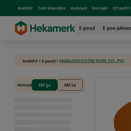
Avaleht
Tule kliendiks
Uudised
Kontakt
Ettevõtt
E-pood
E-poe juhise
KANALISATSIOONI KORK 315, PVC
Avaleht
E-pood
Hinnad
KM`ga
KM`ta