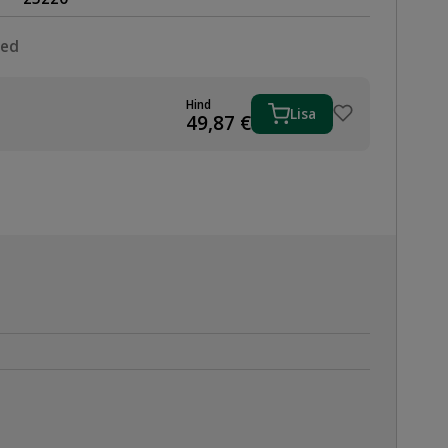
sed
Hind
Lisa
ONI
49,87
€