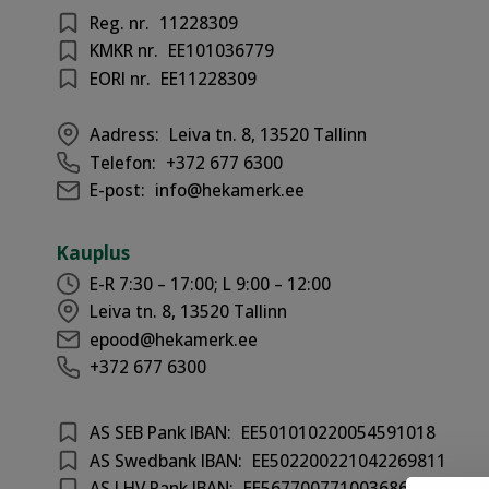
Reg. nr.
11228309
KMKR nr.
EE101036779
EORI nr.
EE11228309
Aadress:
Leiva tn. 8, 13520 Tallinn
Telefon:
+372 677 6300
E-post:
info@hekamerk.ee
Kauplus
E-R 7:30 – 17:00; L 9:00 – 12:00
Leiva tn. 8, 13520 Tallinn
epood@hekamerk.ee
+372 677 6300
AS SEB Pank IBAN:
EE501010220054591018
AS Swedbank IBAN:
EE502200221042269811
AS LHV Pank IBAN:
EE567700771003686417