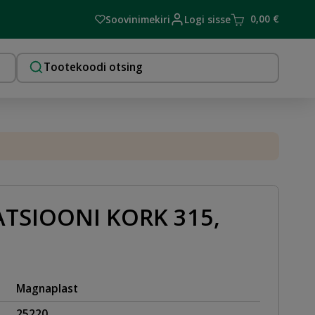
0,00
€
Soovinimekiri
Logi sisse
TSIOONI KORK 315,
Magnaplast
25220