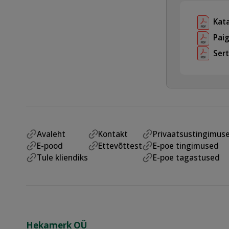
Kat
Pai
Ser
Avaleht
Kontakt
Privaatsustingimus
E-pood
Ettevõttest
E-poe tingimused
Tule kliendiks
E-poe tagastused
Hekamerk OÜ