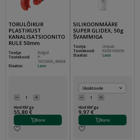
TORULÕIKUR
SILIKOONMÄÄRE
PLASTIKUST
SUPER GLIDEX, 50g
KANALISATSIOONITO
ŠVAMMIGA
RULE 50mm
Tootja:
Unipak
Tootekood:
K036100050
Tootja:
Ridgid
Staatus:
Laos
Tootekood:
P-
TEC5000_40868
Staatus:
Laos
Üksiktoode
Hind KM`ga
Hind KM`ga
55,80 €
9,97 €
Korvi
Korvi