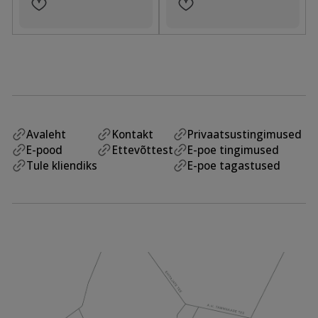
Avaleht
Kontakt
Privaatsustingimused
E-pood
Ettevõttest
E-poe tingimused
Tule kliendiks
E-poe tagastused