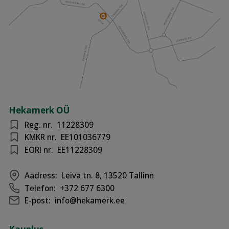
Hekamerk OÜ
Reg. nr.
11228309
KMKR nr.
EE101036779
EORI nr.
EE11228309
Aadress:
Leiva tn. 8, 13520 Tallinn
Telefon:
+372 677 6300
E-post:
info@hekamerk.ee