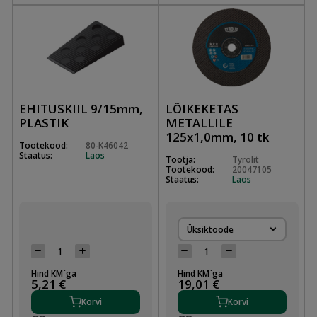
EHITUSKIIL 9/15mm,
LÕIKEKETAS
PLASTIK
METALLILE
125x1,0mm, 10 tk
Tootekood:
80-K46042
Staatus:
Laos
Tootja:
Tyrolit
Tootekood:
20047105
Staatus:
Laos
Üksiktoode
Hind KM`ga
Hind KM`ga
5,21 €
19,01 €
Korvi
Korvi