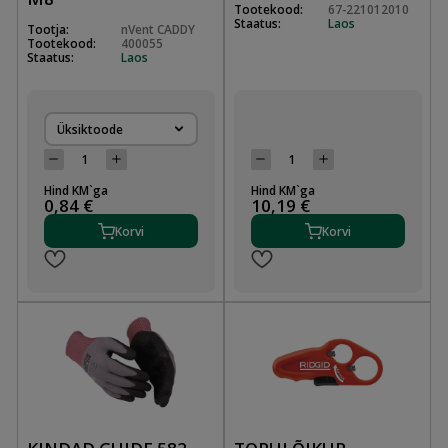
Tootekood:
67-221012010
Staatus:
Laos
Tootja:
nVent CADDY
Tootekood:
400055
Staatus:
Laos
Üksiktoode
Hind KM`ga
Hind KM`ga
0,84 €
10,19 €
Korvi
Korvi