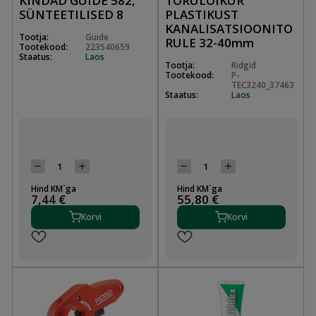
KINDAD GUIDE 582,
TORULÕIKUR
SÜNTEETILISED 8
PLASTIKUST
KANALISATSIOONITO
Tootja:
Guide
RULE 32-40mm
Tootekood:
223540659
Staatus:
Laos
Tootja:
Ridgid
Tootekood:
P-
TEC3240_37463
Staatus:
Laos
Hind KM`ga
Hind KM`ga
7,44 €
55,80 €
Korvi
Korvi