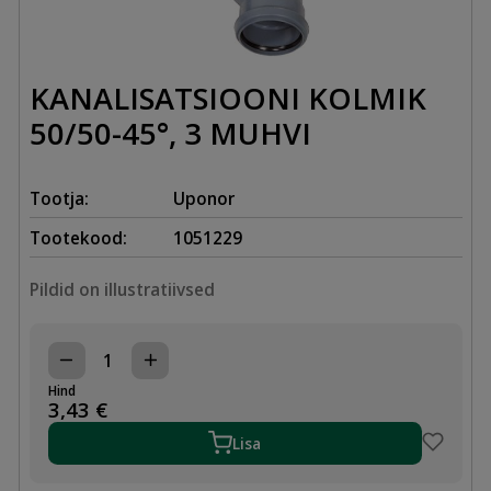
KANALISATSIOONI KOLMIK
50/50-45°, 3 MUHVI
Tootja:
Uponor
Tootekood:
1051229
Pildid on illustratiivsed
KANALISATSIOONI
KOLMIK
Hind
50/50-
3,43
€
45°,
3
Lisa
MUHVI
kogus