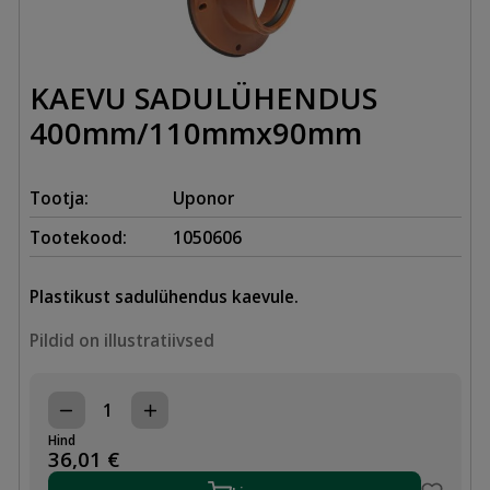
KAEVU SADULÜHENDUS
400mm/110mmx90mm
Tootja:
Uponor
Tootekood:
1050606
Plastikust sadulühendus kaevule.
Pildid on illustratiivsed
KAEVU
SADULÜHENDUS
Hind
400mm/110mmx90mm
36,01
€
kogus