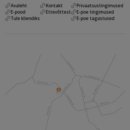
Avaleht
Kontakt
Privaatsustingimused
E-pood
Ettevõttest
E-poe tingimused
Tule kliendiks
E-poe tagastused