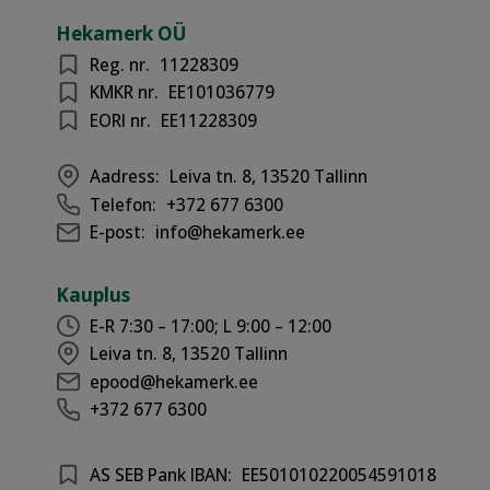
Hekamerk OÜ
Reg. nr.
11228309
KMKR nr.
EE101036779
EORI nr.
EE11228309
Aadress:
Leiva tn. 8, 13520 Tallinn
Telefon:
+372 677 6300
E-post:
info@hekamerk.ee
Kauplus
E-R 7:30 – 17:00; L 9:00 – 12:00
Leiva tn. 8, 13520 Tallinn
epood@hekamerk.ee
+372 677 6300
AS SEB Pank IBAN:
EE501010220054591018