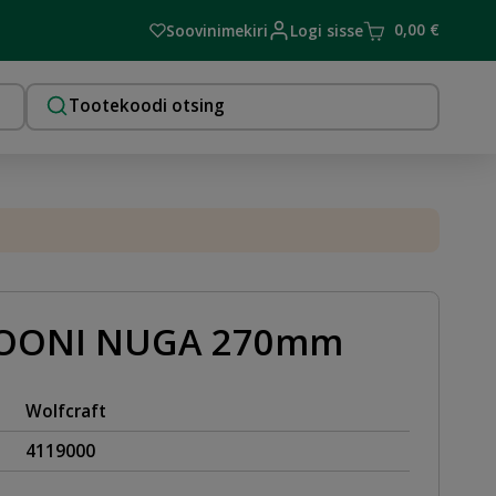
0,00
€
Soovinimekiri
Logi sisse
IOONI NUGA 270mm
Wolfcraft
4119000