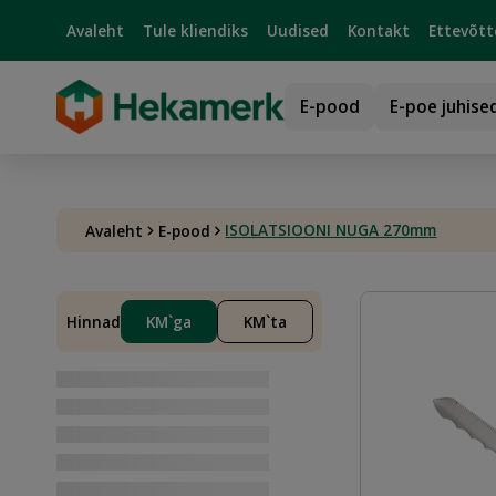
Avaleht
Tule kliendiks
Uudised
Kontakt
Ettevõtt
E-pood
E-poe juhise
ISOLATSIOONI NUGA 270mm
Avaleht
E-pood
Hinnad
KM`ga
KM`ta