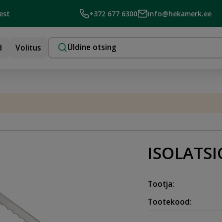
est
+372 677 6300
info@hekamerk.ee
d
Volitus
ISOLATS
Tootja:
Tootekood: