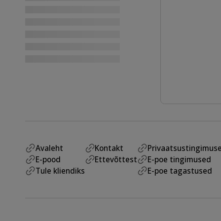
Avaleht
Kontakt
Privaatsustingimus
E-pood
Ettevõttest
E-poe tingimused
Tule kliendiks
E-poe tagastused