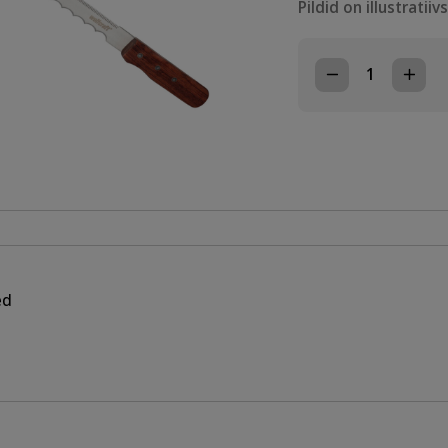
Pildid on illustratiiv
ISOLATSIOONI
NUGA
270mm
kogus
ed