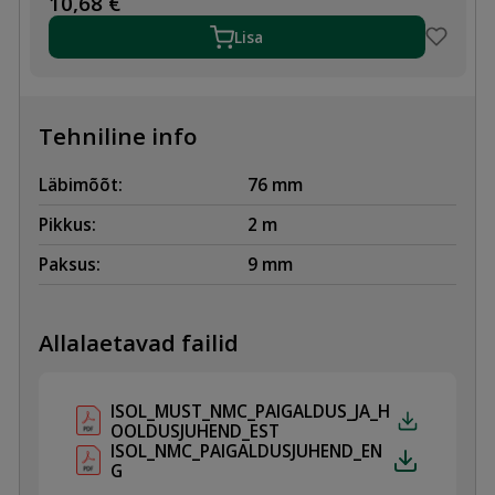
10,68
€
x
76
Lisa
2m
kogus
Tehniline info
Läbimõõt:
76 mm
Pikkus:
2 m
Paksus:
9 mm
Allalaetavad failid
ISOL_MUST_NMC_PAIGALDUS_JA_H
OOLDUSJUHEND_EST
ISOL_NMC_PAIGALDUSJUHEND_EN
G