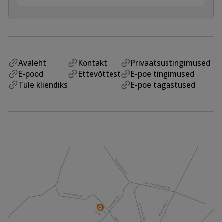
Avaleht
Kontakt
Privaatsustingimused
E-pood
Ettevõttest
E-poe tingimused
Tule kliendiks
E-poe tagastused