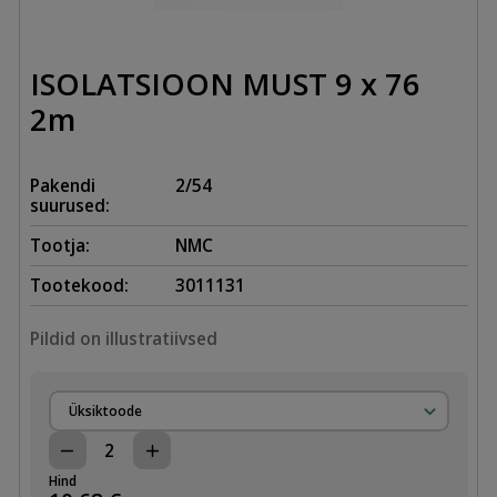
ISOLATSIOON MUST 9 x 76
2m
Pakendi
2/54
suurused:
Tootja:
NMC
Tootekood:
3011131
Pildid on illustratiivsed
Üksiktoode
ISOLATSIOON
MUST
Hind
9